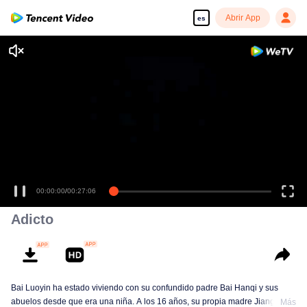
Abrir App
es
00:00:00
/
00:27:06
Adicto
Bai Luoyin ha estado viviendo con su confundido padre Bai Hanqi y sus
abuelos desde que era una niña. A los 16 años, su propia madre Jiang Yuan
Más