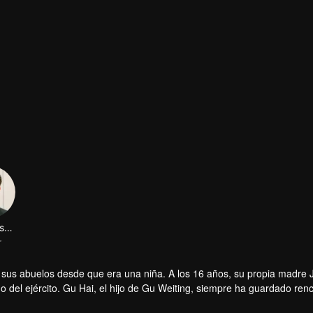
Lin Fengsong
r
 sus abuelos desde que era una niña. A los 16 años, su propia madre 
go del ejército. Gu Hai, el hijo de Gu Weiting, siempre ha guardado ren
por coincidencia están en la misma clase. Con el paso del tiempo, le