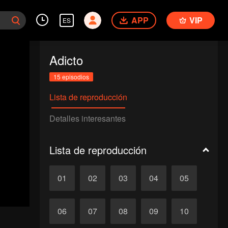
APP
VIP
ES
Adicto
15 episodios
Lista de reproducción
Detalles interesantes
Lista de reproducción
01
02
03
04
05
06
07
08
09
10