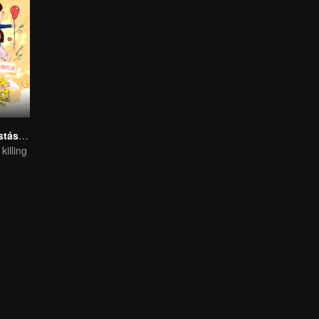
Dragon Day, ¡Estás muerto!
illing