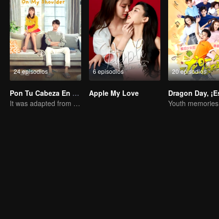
24 episodios
6 episodios
20 episodios
Pon Tu Cabeza En Mi Hombro
Apple My Love
It was adapted from the same series of novels as "A Love so Beautiful"
Youth memories k