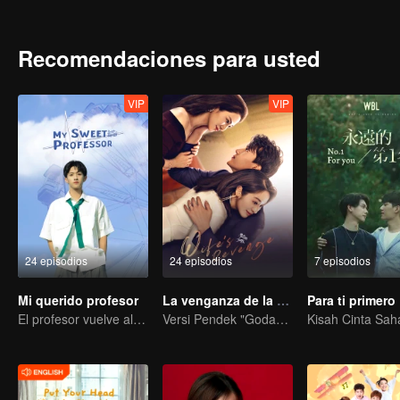
producen una relación diferente. You Qi, el compañero de clase de
importante en esta relación.
Recomendaciones para usted
VIP
VIP
24 episodios
24 episodios
7 episodios
Mi querido profesor
La venganza de la esposa
Para ti primero
El profesor vuelve al campus como estudiante.
Versi Pendek "Godaan Pulang"