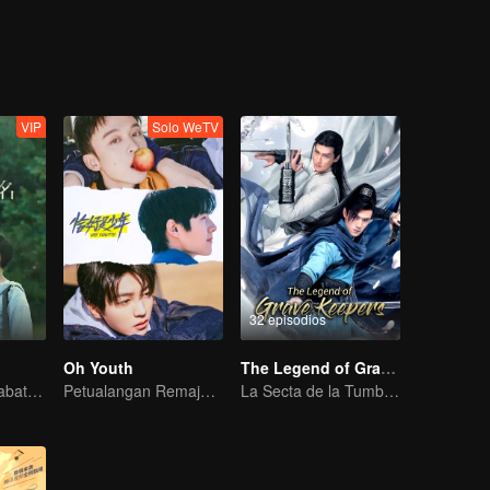
 Bai Luoyin y Yang Meng, el amigo de la infancia también jugaron un p
VIP
Solo WeTV
32 episodios
Oh Youth
The Legend of Grave Keepers
Kisah Cinta Sahabat Masa Kecil
Petualangan Remaja: Segera Dimulai
La Secta de la Tumba: Una Saga de Artes Marciales