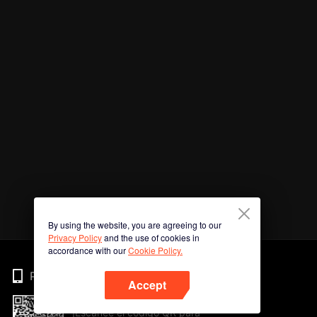
By using the website, you are agreeing to our
Privacy Policy
and the use of cookies in
accordance with our
Cookie Policy.
Phone
Accept
¡Escanee el código QR para