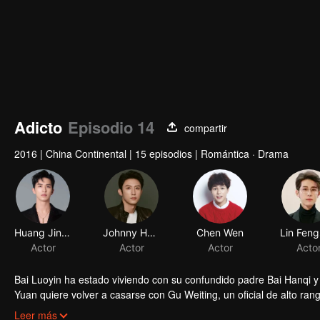
Adicto
Episodio 14
compartir
2016
|
China Continental
|
15 episodios
|
Romántica · Drama
Huang Jingyu
Johnny Huang
Chen Wen
Actor
Actor
Actor
Acto
Bai Luoyin ha estado viviendo con su confundido padre Bai Hanqi y
Yuan quiere volver a casarse con Gu Weiting, un oficial de alto ran
padre por la muerte de su madre. Dos hermanos con resentimiento 
Leer más