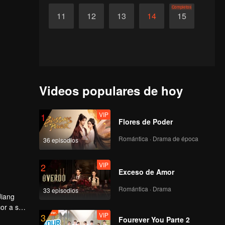
Completos
11
12
13
14
15
Videos populares de hoy
VIP
1
Flores de Poder
Romántica · Drama de época
36 episodios
VIP
2
Exceso de Amor
Romántica · Drama
33 episodios
Jiang
cor a su
VIP
3
ntamente
Fourever You Parte 2