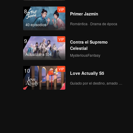
VIP
8
Primer Jazmín
Romántica · Drama de época
40 episodios
VIP
9
Contra el Supremo
Celestial
Actualizar a 534
MysteriousFantasy
VIP
10
Love Actually S5
Guiado por el destino, amado con el corazón.