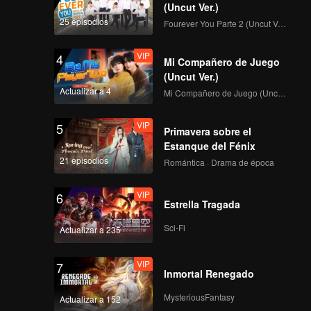
apel
(Uncut Ver.)
25 episodios
Fourever You Parte 2 (Uncut Ver.)
VIP
4
Mi Compañero de Juego
(Uncut Ver.)
Actualizar a 4
Mi Compañero de Juego (Uncut Ver.)
VIP
5
Primavera sobre el
Estanque del Fénix
21 episodios
Romántica · Drama de época
VIP
6
Estrella Tragada
Sci-Fi
Actualizar a 235
VIP
7
Inmortal Renegado
MysteriousFantasy
Actualizar a 152