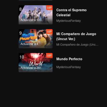
VIP
8
Contra el Supremo
Celestial
Actualizar a 533
MysteriousFantasy
VIP
9
Mi Compañero de Juego
(Uncut Ver.)
Actualizar a 4
Mi Compañero de Juego (Uncut Ver.)
VIP
10
Mundo Perfecto
MysteriousFantasy
Actualizar a 281