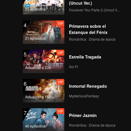
(Uncut Ver.)
25 episodios
Fourever You Parte 2 (Uncut Ver.)
VIP
4
Primavera sobre el
Estanque del Fénix
21 episodios
Romántica · Drama de época
VIP
5
Estrella Tragada
Sci-Fi
Actualizar a 235
VIP
6
Inmortal Renegado
MysteriousFantasy
Actualizar a 152
VIP
7
Primer Jazmín
Romántica · Drama de época
40 episodios