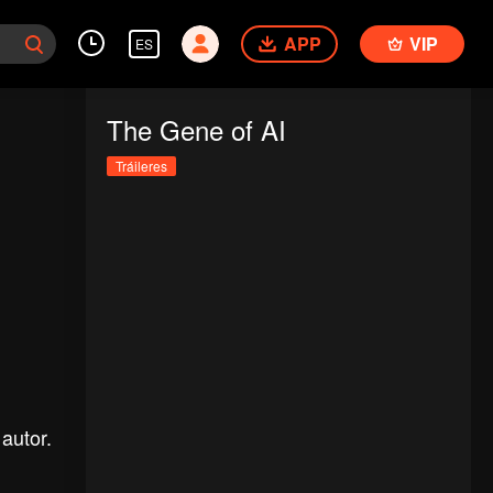
APP
VIP
ES
The Gene of AI
Tráileres
autor.