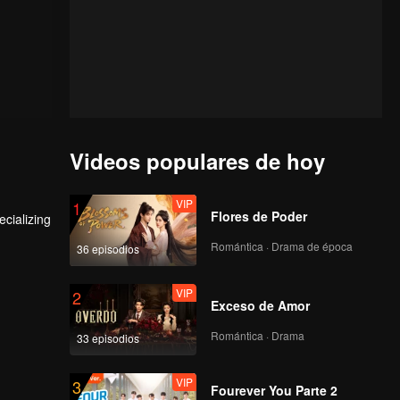
Videos populares de hoy
VIP
1
Flores de Poder
cializing
Romántica · Drama de época
36 episodios
VIP
2
Exceso de Amor
Romántica · Drama
33 episodios
VIP
3
Fourever You Parte 2