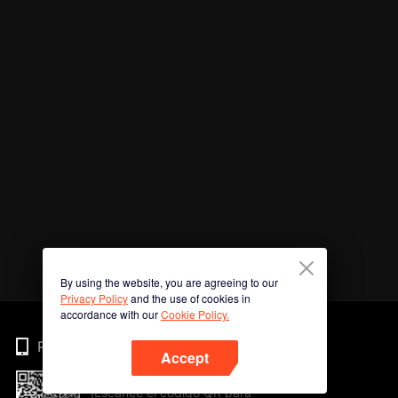
By using the website, you are agreeing to our
Privacy Policy
and the use of cookies in
accordance with our
Cookie Policy.
Phone
Accept
¡Escanee el código QR para