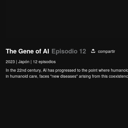
The Gene of AI
Episodio 12
compartir
2023
|
Japón
|
12 episodios
In the 22nd century, AI has progressed to the point where humanoid
in humanoid care, faces "new diseases" arising from this coexisten