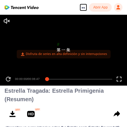
Abrir App
es
00:00:00
/
00:06:47
Estrella Tragada: Estrella Primigenia
(Resumen)