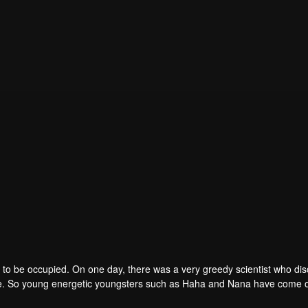
to be occupied. On one day, there was a very greedy scientist who di
one. So young energetic youngsters such as Haha and Nana have come o
of the villains. The mission is to stumble upon the love story. Make sure 