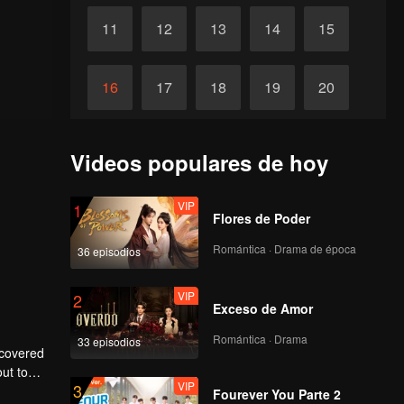
11
12
13
14
15
16
17
18
19
20
Completos
21
Videos populares de hoy
VIP
1
Flores de Poder
Romántica · Drama de época
36 episodios
VIP
2
Exceso de Amor
Romántica · Drama
33 episodios
scovered
ut to
VIP
3
to make
Fourever You Parte 2