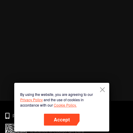
By using the website, you are agreeing to our
Privacy Policy
and the use of cookies in
accordance with our
Cookie Policy.
Phone
Accept
¡Escanee el código QR para