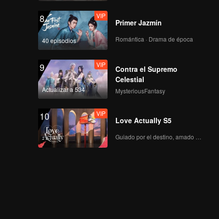
VIP
8
Primer Jazmín
Romántica · Drama de época
40 episodios
VIP
9
Contra el Supremo
Celestial
Actualizar a 534
MysteriousFantasy
VIP
10
Love Actually S5
Guiado por el destino, amado con el corazón.