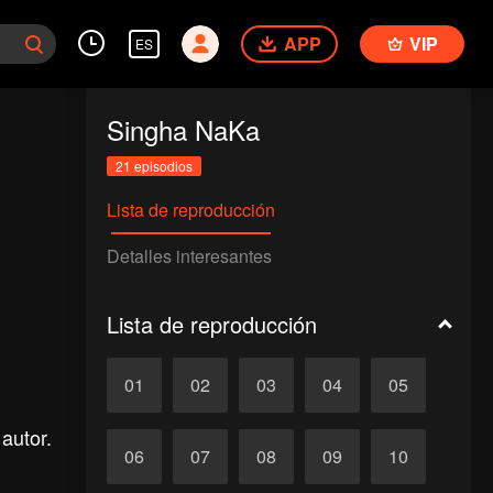
APP
VIP
ES
Singha NaKa
21 episodios
Lista de reproducción
Detalles interesantes
Lista de reproducción
01
02
03
04
05
autor.
06
07
08
09
10