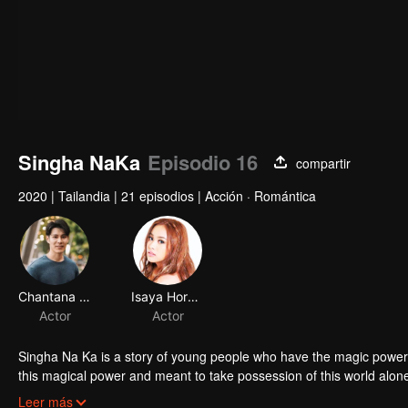
Singha NaKa
Episodio 16
compartir
2020
|
Tailandia
|
21 episodios
|
Acción · Romántica
Chantana Kritkanjanapan
Isaya Horsuwan
Actor
Actor
Singha Na Ka is a story of young people who have the magic power 
this magical power and meant to take possession of this world al
stop this scientist. And to save the world not to fall into the hands 
Leer más