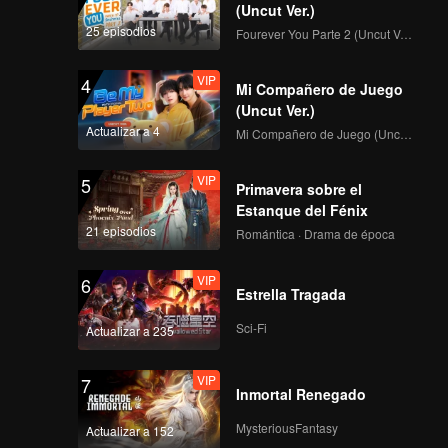
(Uncut Ver.)
25 episodios
Fourever You Parte 2 (Uncut Ver.)
VIP
4
Mi Compañero de Juego
(Uncut Ver.)
Actualizar a 4
Mi Compañero de Juego (Uncut Ver.)
VIP
5
Primavera sobre el
Estanque del Fénix
21 episodios
Romántica · Drama de época
VIP
6
Estrella Tragada
Sci-Fi
Actualizar a 235
VIP
7
Inmortal Renegado
MysteriousFantasy
Actualizar a 152