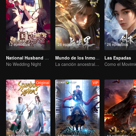
12 episodios
26 episodios
26 episodios
National Husband Bring Home SS1
Mundo de los Inmortales
Las Espadas
No Wedding Night
La canción ancestral narra todo sobre la sangre y las lágrimas
Original
VIP
10 episodios
12 episodios
12 episodios