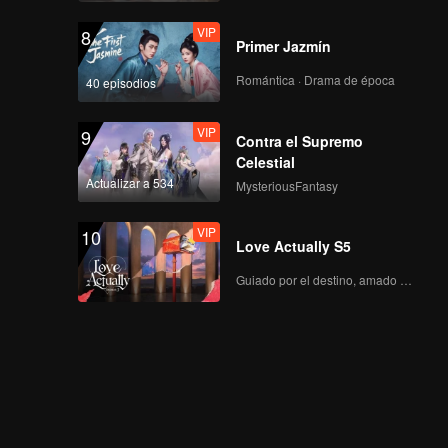
VIP
8
Primer Jazmín
Romántica · Drama de época
40 episodios
VIP
9
Contra el Supremo
Celestial
Actualizar a 534
MysteriousFantasy
VIP
10
Love Actually S5
Guiado por el destino, amado con el corazón.