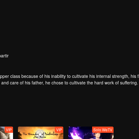
artir
er class because of his inability to cultivate his internal strength, his 
 and care of his father, he chose to cultivate the hard work of suffering
the hands of the horse thief, he saved his childhood play with Tieshan 
th, and the stars fell into tears and merged into his body. It is doome
 but a dragon! The top of the nine days is called Zun, headed by Huang Q
VIP
VIP
Solo WeTV