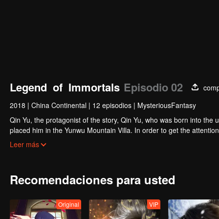
Legend of Immortals
Episodio 02
comp
2018
|
China Continental
|
12 episodios
|
MysteriousFantasy
Qin Yu, the protagonist of the story, Qin Yu, who was born into the upp
placed him in the Yunwu Mountain Villa. In order to get the attention
Yunxing as a teacher, he opened a difficult external practice. From 
Leer más
Otaru. His blood and true emotions moved to the heavens and the ear
the ordinary fate is like a broken butterfly. He is no longer a fish,
Recomendaciones para usted
Original
VIP