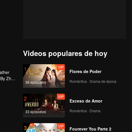
Videos populares de hoy
VIP
1
Flores de Poder
father
. By Zhao
Romántica · Drama de época
36 episodios
and Iron
d that
uan.
VIP
2
Exceso de Amor
Romántica · Drama
33 episodios
VIP
3
Fourever You Parte 2