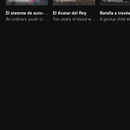
El sistema de auto-salvación del villano escoria
El Avatar del Rey
An ordinary youth crossing as a villain into the book and abusing the hero!
Ten years of blood writing esports brilliant