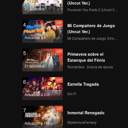
(Uncut Ver.)
25 episodios
Fourever You Parte 2 (Uncut Ver.)
VIP
4
Mi Compañero de Juego
(Uncut Ver.)
Actualizar a 4
Mi Compañero de Juego (Uncut Ver.)
VIP
5
Primavera sobre el
Estanque del Fénix
21 episodios
Romántica · Drama de época
VIP
6
Estrella Tragada
Sci-Fi
Actualizar a 235
VIP
7
Inmortal Renegado
MysteriousFantasy
Actualizar a 152