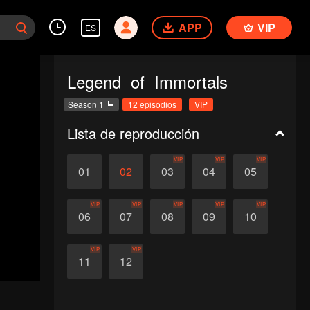
APP
VIP
ES
Legend of Immortals
Season 1
12 episodios
VIP
Lista de reproducción
VIP
VIP
VIP
01
02
03
04
05
VIP
VIP
VIP
VIP
VIP
06
07
08
09
10
VIP
VIP
11
12