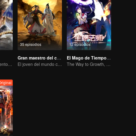
35 episodios
12 episodios
Gran maestro del cultivo demoníaco
El Mago de Tiempo Completo Temporada 1
Como el Movimiento Celestial es Siempre Vigoroso, Así Debe un Caballero Esforzarse Incansablemente.
El joven del mundo celestial erradica males por el pueblo
The Way to Growth, Encouragement and Self-improvement
Original