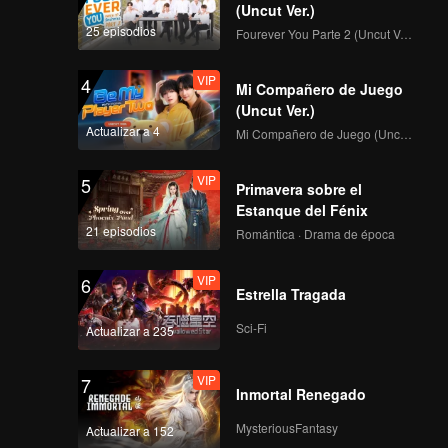
(Uncut Ver.)
25 episodios
Fourever You Parte 2 (Uncut Ver.)
VIP
4
Mi Compañero de Juego
(Uncut Ver.)
Actualizar a 4
Mi Compañero de Juego (Uncut Ver.)
VIP
5
Primavera sobre el
Estanque del Fénix
21 episodios
Romántica · Drama de época
VIP
6
Estrella Tragada
Sci-Fi
Actualizar a 235
VIP
7
Inmortal Renegado
MysteriousFantasy
Actualizar a 152