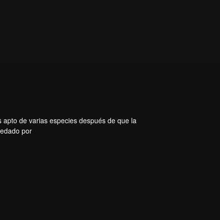
s apto de varias especies después de que la
eredado por
rtes en
evorador
ió un
el