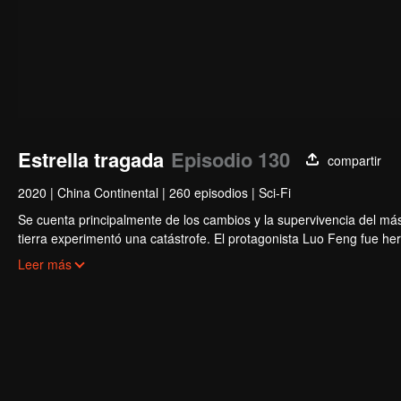
Estrella tragada
Episodio 130
compartir
2020
|
China Continental
|
260 episodios
|
Sci-Fi
Se cuenta principalmente de los cambios y la supervivencia del má
tierra experimentó una catástrofe. El protagonista Luo Feng fue h
el propietario de Meteorite y se convirtió en uno de los tres más fue
Leer más
la tierra. Perdió su cuerpo después de una batalla con el gigante d
de estrellas y se convirtió en una bestia devoradora de estrellas, cr
clon humano en el cuerpo interior. Después, salió de la tierra hacia 
universo.