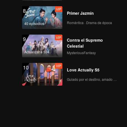
VIP
8
Primer Jazmín
Romántica · Drama de época
40 episodios
VIP
9
Contra el Supremo
Celestial
Actualizar a 534
MysteriousFantasy
VIP
10
Love Actually S5
Guiado por el destino, amado con el corazón.