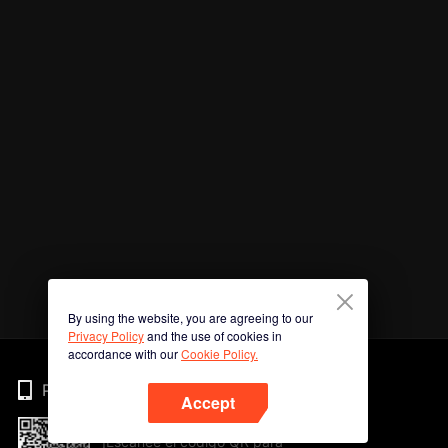
By using the website, you are agreeing to our
Privacy Policy
and the use of cookies in
accordance with our
Cookie Policy.
Phone
Accept
¡Escanee el código QR para