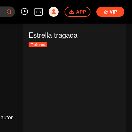
APP
VIP
ES
Estrella tragada
Tráileres
autor.