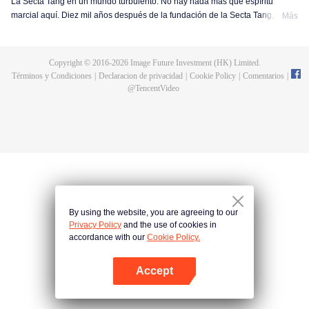
La Secta Tang en un mundo turbulento. No hay nada más que espíritu
marcial aquí. Diez mil años después de la fundación de la Secta Tang, está
Más
en relativo declive. Nació un hombre extremadamente talentoso. ¿Pueden
los nuevos Shrek Seven Monsters revivir la secta Tang y devolverla a la
gloria? Una bestia del alma de más de un millón de años; Electrolux, que
Copyright © 2016-
2026
Image Future Investment (HK) Limited.
puede elegir estrellas; El nuevo sistema de utensilios del alma que condujo
Términos y Condiciones
|
Declaracion de privacidad
|
Cookie Policy
|
Comentarios
|
al declive de la Secta Tang... Hay muchos secretos por revelar.
@
TencentVideo
By using the website, you are agreeing to our
Privacy Policy
and the use of cookies in
accordance with our
Cookie Policy.
Accept
Abrir App