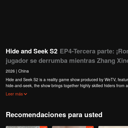
Hide and Seek S2
EP4-Tercera parte: ¡Rom
jugador se derrumba mientras Zhang Xin
2026
|
China
Hide and Seek S2 is a reality game show produced by WeTV, featuri
hide-and-seek, the show brings together highly skilled hiders from
physical abilities, and extraordinary mental agility, using all kinds
Leer más
Recomendaciones para usted