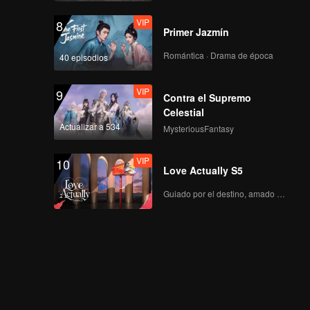
VIP
8
Primer Jazmín
Romántica · Drama de época
40 episodios
VIP
9
Contra el Supremo
Celestial
Actualizar a 534
MysteriousFantasy
VIP
10
Love Actually S5
Guiado por el destino, amado con el corazón.