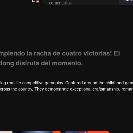
piendo la racha de cuatro victorias! El
dong disfruta del momento.
ng real-life competitive gameplay. Centered around the childhood gam
 across the country. They demonstrate exceptional craftsmanship, rema
 of ingenious tactics to evade blanket searches by various hunter squads.