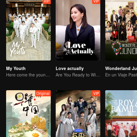
VIP
VIP
My Youth
Love actually
Here come the young traditional culture fans!
Are You Ready to Witness the Love that Is Yet to Bloom?
Original
VIP