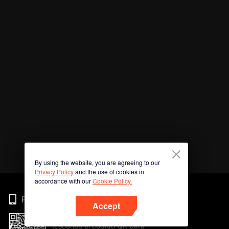
By using the website, you are agreeing to our
Privacy Policy
and the use of cookies in
accordance with our
Cookie Policy.
Phone
Accept
¡Escanee el código QR para