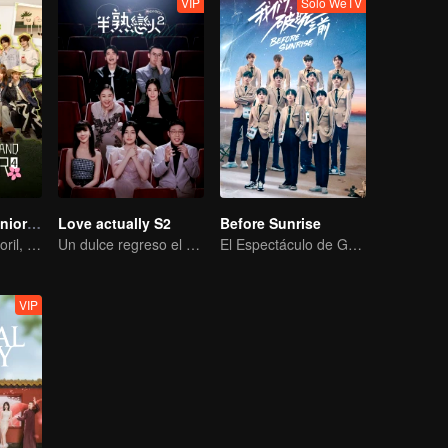
VIP
Solo WeTV
Wonderland Junior S4
Love actually S2
Before Sunrise
En un Viaje Pastoril, Conoce el Mundo
Un dulce regreso el 7 de febrero
El Espectáculo de Graduación de R1SE
VIP