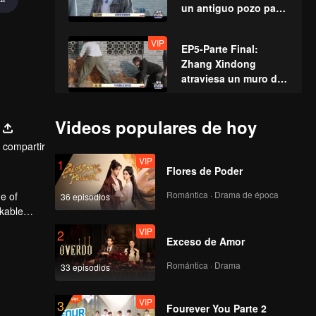
un antiguo pozo para
desafiar a los
cazadores
VIP
EP5-Parte Final:
Zhang Xindong
atraviesa un muro de
cemento con una
sola mano
VIP
EP6-Parte Inicial:
Videos populares de hoy
Renacimiento de los
compartir
gemelos al afeitarse y
VIP
1
disfrazarse como
Flores de Poder
guardias de
VIP
EP6-Parte Final:
seguridad
Romántica · Drama de época
e of
36 episodios
¿Crisis de
rkable
aniquilación grupal?
VIP
2
50 cazadores de
Exceso de Amor
"Píldoras
VIP
EP7-Parte Inicial:
Demoníacas"
Romántica · Drama
33 episodios
¡Ronda de
revoloteando por el
Repechaje!
campo
VIP
3
Encantadoras Chicas
Fourever You Parte 2