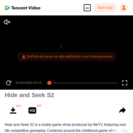
Abrir App
es
Disfruta de series en alta definición y sin interrupciones
00:00:00
/
00:50:13
Hide and Seek S2
Hide and Seek S2 is a reality game show produced by WeTV, featuring real-
life competitive gameplay. Centered around the childhood game of hide-and-
Más