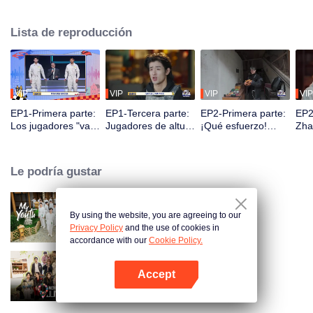
seek, the show brings together highly skilled hiders from across the country.
They demonstrate exceptional craftsmanship, remarkable physical abilities,
Lista de reproducción
and extraordinary mental agility, using all kinds of ingenious tactics to evade
blanket searches by various hunter squads.
VIP
VIP
VIP
VIP
EP1-Primera parte:
EP1-Tercera parte:
EP2-Primera parte:
EP2
Los jugadores "van
Jugadores de altura
¡Qué esfuerzo!
Zha
al cielo y entran en
se esconden con
¿Los jugadores se
des
la tierra", comienza
maestría, Zhang
esconden
con
la batalla de las
Xindong queda
excavando letrinas
capt
Le podría gustar
escondidas.
desconcertado.
a mano?
jug
By using the website, you are agreeing to our
My Youth
Privacy Policy
and the use of cookies in
accordance with our
Cookie Policy.
Accept
Wonderland Junior S4
Abrir App