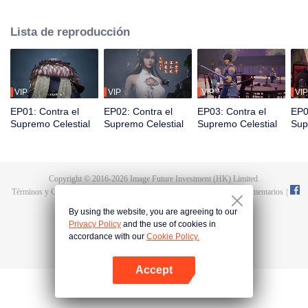
vida, reencarnó en Tan Yun, quien debía ser estimulado por la vida y la
muerte para despertar. Durante la boda, Tan Yun sorprendió a su prometida
Lista de reproducción
engañándolo y fue golpeado, lo que despertó el recuerdo del Hongmeng.
Entonces, Tan Yun obtuvo un talento de nivel divino para aumentar su
cultivo. Tan Yun vengó la muerte de su familia y unificó todo el continente.
VIP
VIP
VIP
VIP
EP01: Contra el
EP02: Contra el
EP03: Contra el
EP0
Supremo Celestial
Supremo Celestial
Supremo Celestial
Sup
Copyright © 2016-
2026
Image Future Investment (HK) Limited.
Términos y Condiciones
|
Declaracion de privacidad
|
Cookie Policy
|
Comentarios
|
@
TencentVideo
By using the website, you are agreeing to our
Privacy Policy
and the use of cookies in
accordance with our
Cookie Policy.
Accept
Abrir App