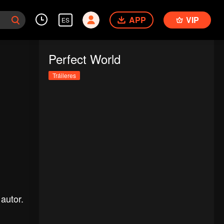
APP
VIP
ES
Perfect World
Tráileres
autor.