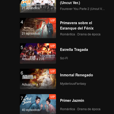
(Uncut Ver.)
25 episodios
Fourever You Parte 2 (Uncut Ver.)
VIP
4
Primavera sobre el
Estanque del Fénix
21 episodios
Romántica · Drama de época
VIP
5
Estrella Tragada
Sci-Fi
Actualizar a 235
VIP
6
Inmortal Renegado
MysteriousFantasy
Actualizar a 152
VIP
7
Primer Jazmín
Romántica · Drama de época
40 episodios