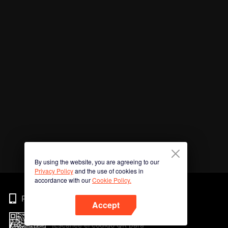
By using the website, you are agreeing to our
Privacy Policy
and the use of cookies in
accordance with our
Cookie Policy.
Phone
Accept
¡Escanee el código QR para