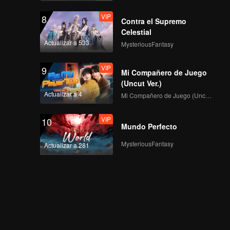
VIP
8
Contra el Supremo
Celestial
Actualizar a 533
MysteriousFantasy
VIP
9
Mi Compañero de Juego
(Uncut Ver.)
Actualizar a 4
Mi Compañero de Juego (Uncut Ver.)
VIP
10
Mundo Perfecto
MysteriousFantasy
Actualizar a 281