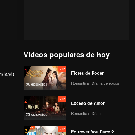
Videos populares de hoy
VIP
1
Flores de Poder
wn lands
Romántica · Drama de época
36 episodios
VIP
2
Exceso de Amor
Romántica · Drama
33 episodios
VIP
3
Fourever You Parte 2