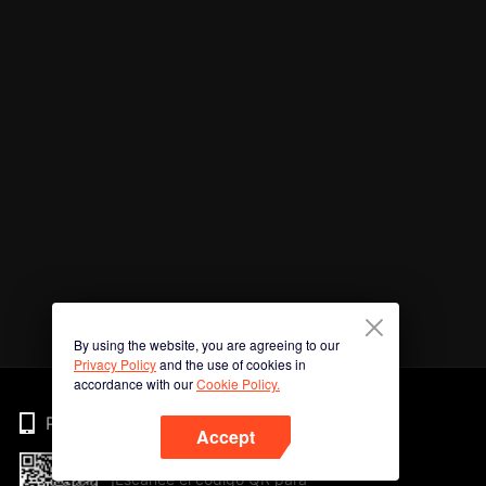
By using the website, you are agreeing to our
Privacy Policy
and the use of cookies in
accordance with our
Cookie Policy.
Phone
Accept
¡Escanee el código QR para