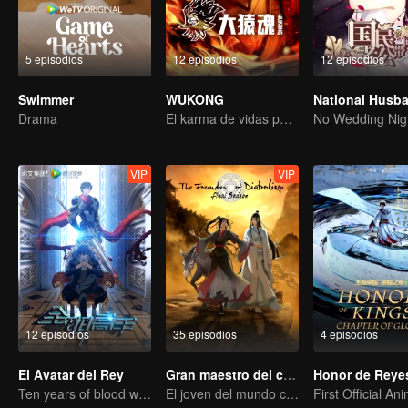
5 episodios
12 episodios
12 episodios
Swimmer
WUKONG
Drama
El karma de vidas pasadas está destinado a destrozar los cielos.
No Wedding Nig
VIP
VIP
12 episodios
35 episodios
4 episodios
El Avatar del Rey
Gran maestro del cultivo demoníaco
Ten years of blood writing esports brilliant
El joven del mundo celestial erradica males por el pueblo