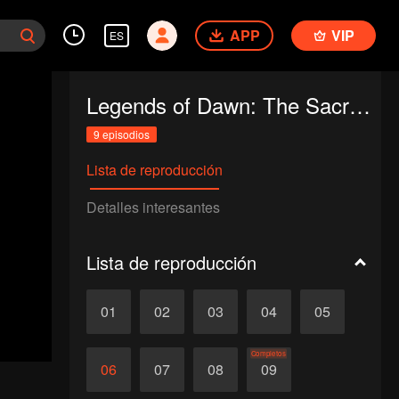
APP
VIP
ES
Legends of Dawn: The Sacred Stone
9 episodios
Lista de reproducción
Detalles interesantes
Lista de reproducción
01
02
03
04
05
Completos
06
07
08
09