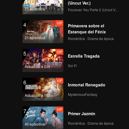
(Uncut Ver.)
25 episodios
Fourever You Parte 2 (Uncut Ver.)
VIP
4
Primavera sobre el
Estanque del Fénix
21 episodios
Romántica · Drama de época
VIP
5
Estrella Tragada
Sci-Fi
Actualizar a 235
VIP
6
Inmortal Renegado
MysteriousFantasy
Actualizar a 152
VIP
7
Primer Jazmín
Romántica · Drama de época
40 episodios