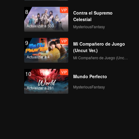
VIP
8
Contra el Supremo
Celestial
Actualizar a 533
MysteriousFantasy
VIP
9
Mi Compañero de Juego
(Uncut Ver.)
Actualizar a 4
Mi Compañero de Juego (Uncut Ver.)
VIP
10
Mundo Perfecto
MysteriousFantasy
Actualizar a 281