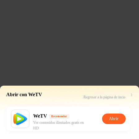
Abrir con WeTV
Regresar a la página de incio
WeTV
Recomendar
Abrir
Ver contenidos ilimitados gratis en
HD