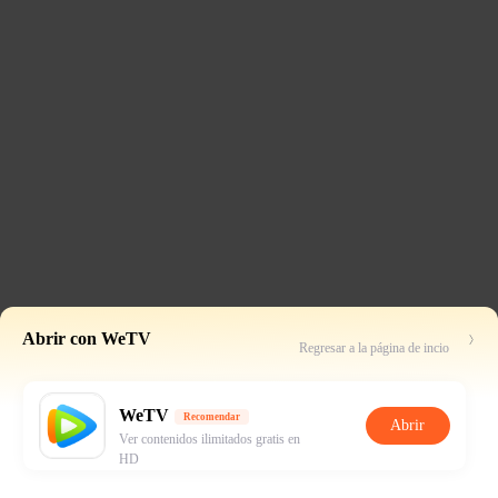
Abrir con WeTV
Regresar a la página de incio
WeTV
Recomendar
Abrir
Ver contenidos ilimitados gratis en
HD