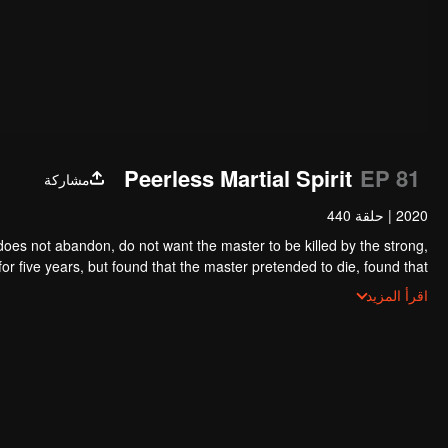
Peerless Martial Spirit
EP 81
مشاركة
2020
|
حلقة 440
oes not abandon, do not want the master to be killed by the strong,
r five years, but found that the master pretended to die, found that
 on, Chen Feng rose up against the sky, set foot on the road to find
اقرأ المزيد
the master and become the strong.