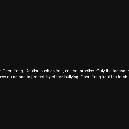
 Chen Feng, Dantian such as iron, can not practice. Only the teacher d
ow on no one to protect, by others bullying. Chen Feng kept the tomb fo
er left the supreme dragon blood, mysterious ancient tripod. From then