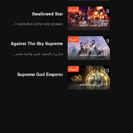
8
أعضاء
Swallowed Star
Human evolution is the only answer.
235تم تجديد الحلقة
9
أعضاء
Against The Sky Supreme
مبارزة بالسيف لمرة واحدة تشعر بالحرية
534تم تجديد الحلقة
10
أعضاء
Supreme God Emperor
611تم تجديد الحلقة