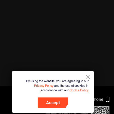
By using the website, you are agreeing to our
Privacy Policy
and the use of cookies in
accordance with our
Cookie Policy.
Phone
Accept
امسح رمز الاستجابة السريعة