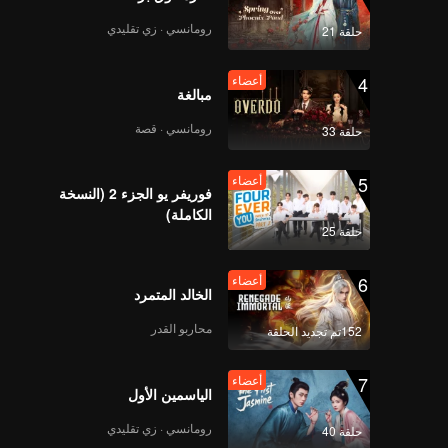
رومانسي · زي تقليدي
حلقة 21
4
أعضاء
مبالغة
رومانسي · قصة
حلقة 33
5
أعضاء
فوريفر يو الجزء 2 (النسخة
الكاملة)
حلقة 25
6
أعضاء
الخالد المتمرد
محاربو القدر
152تم تجديد الحلقة
7
أعضاء
الياسمين الأول
رومانسي · زي تقليدي
حلقة 40