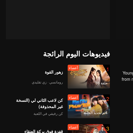
فيديوهات اليوم الرائجة
1
أعضاء
زهور القوة
Young
from n
رومانسي · زي تقليدي
حلقة 36
the mast
2
أعضاء
كن لاعب الثاني لي (النسخة
غير المحذوفة)
4تم تجديد الحلقة
كن رفيقي في اللعبة
3
أعضاء
قفزة فوق بركة العنقاء