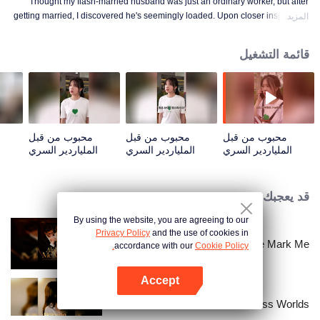
Thought my flash-married husband was just an ordinary worker, but after
getting married, I discovered he's seemingly loaded. Upon closer inspection,
المزيد
I found out he's a billionaire CEO! Suddenly, I've become a high-society wife
—an unexpected leap into the world of wealth.
قائمة التشغيل
محبوب من قبل
محبوب من قبل
محبوب من قبل
الملياردير السري
الملياردير السري
الملياردير السري
ا
(النسخة الكورية) |
(النسخة الكورية) |
(النسخة الكورية) |
(ا
الحلقة 01
الحلقة 02
الحلقة 03
قد يعجبك
By using the website, you are agreeing to our
Privacy Policy
and the use of cookies in
Alpha, Please Mark Me
accordance with our
Cookie Policy.
Accept
افتح التطبيق
Resentment Across Worlds