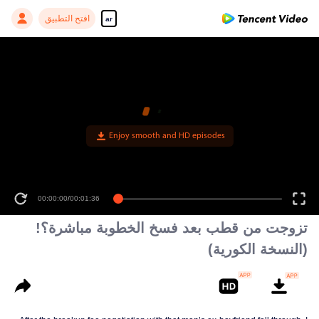
افتح التطبيق
ar
Enjoy smooth and HD episodes
00:00:00
/
00:01:36
تزوجت من قطب بعد فسخ الخطوبة مباشرة؟!
(النسخة الكورية)