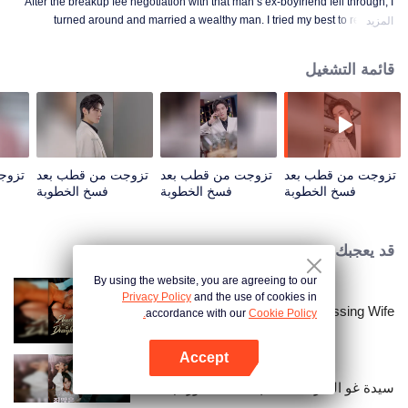
After the breakup fee negotiation with that man’s ex-boyfriend fell through, I
turned around and married a wealthy man. I tried my best to resist his
المزيد
temptation, but when he got drunk, he still pushed me onto the bed. "Honey,
aren’t my abs sexy?"
قائمة التشغيل
تزوجت من قطب بعد
تزوجت من قطب بعد
تزوجت من قطب بعد
تزوج
فسخ الخطوبة
فسخ الخطوبة
فسخ الخطوبة
مباشرة؟! (النسخة
مباشرة؟! (النسخة
مباشرة؟! (النسخة
مب
الكورية) | الحلقة 01
الكورية) | الحلقة 02
الكورية) | الحلقة 03
الكو
قد يعجبك
By using the website, you are agreeing to our
Privacy Policy
and the use of cookies in
Bound to My Missing Wife
accordance with our
Cookie Policy.
Accept
افتح التطبيق
سيدة غو السريّة الآثمة (النسخة الكورية)