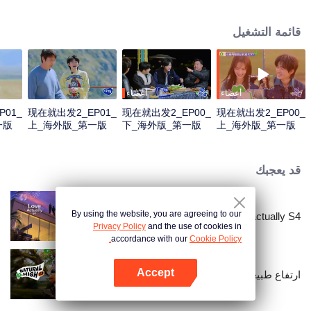
قائمة التشغيل
أعضاء
أعضاء
01_
现在就出发2_EP01_
现在就出发2_EP00_
现在就出发2_EP00_
一版
上_海外版_第一版
下_海外版_第一版
上_海外版_第一版
قد يعجبك
By using the website, you are agreeing to our
Love actually S4
Privacy Policy
and the use of cookies in
accordance with our
Cookie Policy.
Accept
ارتفاع طبيعي الموسم الثالث
افتح التطبيق