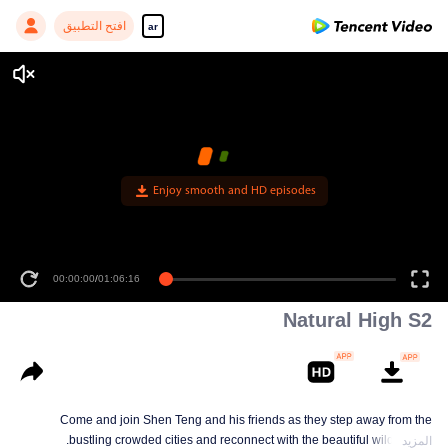
افتح التطبيق
ar
Enjoy smooth and HD episodes
00:00:00
/
01:06:16
Natural High S2
Come and join Shen Teng and his friends as they step away from the
bustling crowded cities and reconnect with the beautiful wild nature.
المزيد