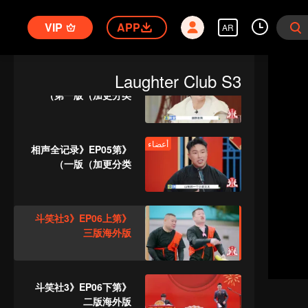
أعضاء
《斗笑社3》EP05加更
VIP
版第一版（加更分类）
APP
AR
أعضاء
Laughter Club S3
《斗笑社营业中》EP05
第一版（加更分类）
أعضاء
《相声全记录》EP05第
一版（加更分类）
《斗笑社3》EP06上第
三版海外版
《斗笑社3》EP06下第
二版海外版