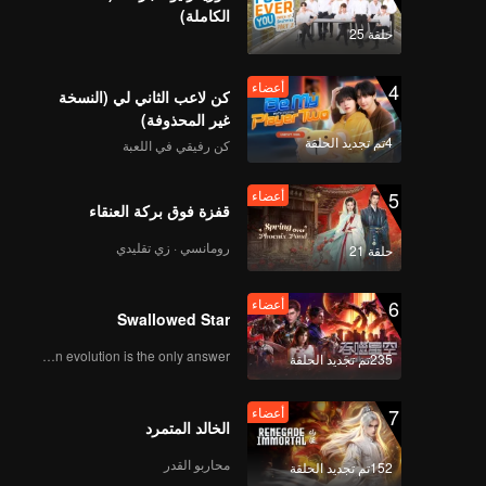
الكاملة)
《斗笑社3》EP07下第
حلقة 25
一版 海外版
4
أعضاء
كن لاعب الثاني لي (النسخة
غير المحذوفة)
أعضاء
《斗笑社3》加更EP07
4تم تجديد الحلقة
كن رفيقي في اللعبة
第三版
5
أعضاء
قفزة فوق بركة العنقاء
أعضاء
《斗笑社3营业中》
رومانسي · زي تقليدي
حلقة 21
EP07第一版（加更分
类）
6
أعضاء
Swallowed Star
أعضاء
《相声全记录》EP07第
Human evolution is the only answer.
235تم تجديد الحلقة
一版（加更分类）
7
أعضاء
الخالد المتمرد
《斗笑社》EP08上第一
محاربو القدر
152تم تجديد الحلقة
版 海外版