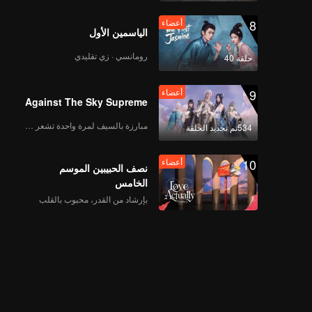
8
أعضاء
الياسمين الأول
《斗笑社3》EP08下海
رومانسي · زي تقليدي
حلقة 40
外版第二版
9
أعضاء
Against The Sky Supreme
أعضاء
《斗笑社3》加更EP08
مبارزة بالسيف لمرة واحدة تشعر بالحرية
534تم تجديد الحلقة
第一版（加更分类）
10
أعضاء
نصف الحبيبين الموسم
الخامس
أعضاء
《斗笑社3》营业中
بإرشاد من القدر، محبوب بالقلب
EP08第一版（加更分
类）
أعضاء
《相声全记录》EP08第
一版（加更分类）