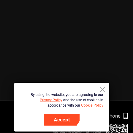
By using the website, you are agreeing to our
Privacy Policy
and the use of cookies in
accordance with our
Cookie Policy.
Phone
Accept
امسح رمز الاستجابة السريعة