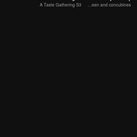
A Taste Gathering S3
New journey with the queen and concubines