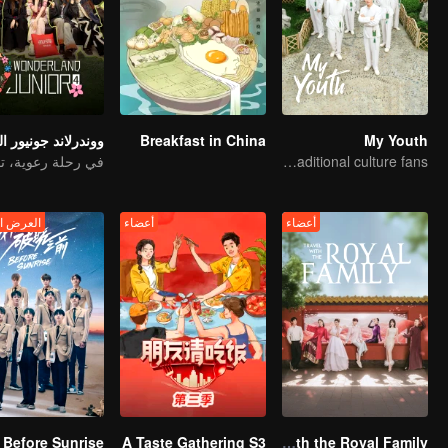
Breakfast in China
My Youth
Here come the young traditional culture fans!
أعضاء
أعضاء
العرض ا
Before Sunrise
A Taste Gathering S3
Travel With the Royal Family