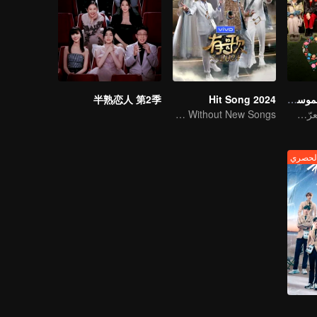
ووندرلاند جونيور الموسم الرابع
Hit Song 2024
半熟恋人 第2季
في رحلة رعوية، تعرّف على العالم
No New Life Without New Songs
لحصري