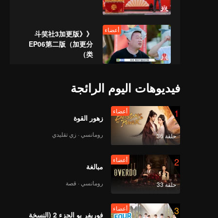
أعضاء
《斗笑社3加更版》
EP06第二版（加更分
类）
أعضاء
《斗笑社3》营业中
فيديوهات اليوم الرائجة
EP06第一版（加更分
类）
1
أعضاء
زهور القوة
أعضاء
《相声全记录》EP06第
رومانسي · زي تقليدي
حلقة 36
二版（加更分类）
2
أعضاء
مبالغة
《斗笑社3》EP07上海
رومانسي · قصة
حلقة 33
外版第三版
3
أعضاء
فوريفر يو الجزء 2 (النسخة