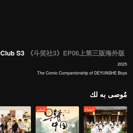
 Club S3
《斗笑社3》EP06上第三版海外版
2025
The Comic Companionship of DEYUNSHE Boys
مُوصى به لك
أعضاء
أصلي