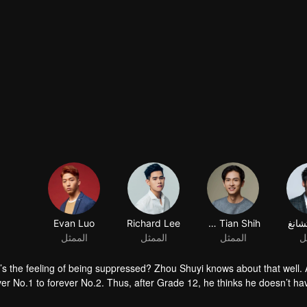
شانغ
Chih Tian Shih
Richard Lee
Evan Luo
ل
الممثل
الممثل
الممثل
s the feeling of being suppressed? Zhou Shuyi knows about that well. A
ver No.1 to forever No.2. Thus, after Grade 12, he thinks he doesn’t have
 future doesn’t come in his way. At university, he meets Gao Shide in th