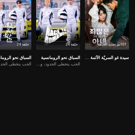
101تم تجديد الحلقة
حلقة 24
حلقة 24
سيدة غو السريّة الآثمة (النسخة الكورية)
السباق نحو الرومانسية
السباق نحو الروما
الحب يتخطى الحدود، والمجد متحد كشركاء