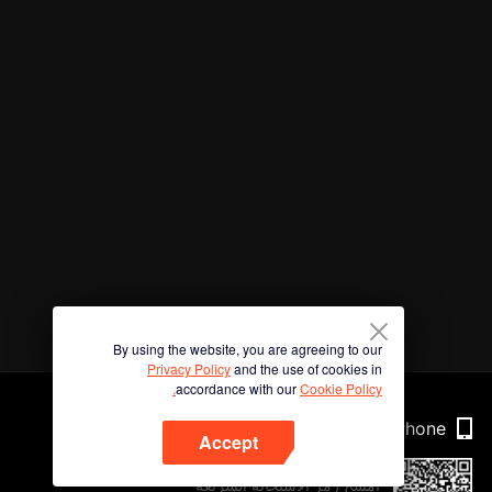
By using the website, you are agreeing to our
Privacy Policy
and the use of cookies in
accordance with our
Cookie Policy.
Phone
Accept
امسح رمز الاستجابة السريعة