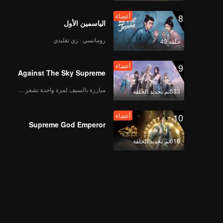
8
أعضاء
الياسمين الأول
رومانسي · زي تقليدي
حلقة 40
9
أعضاء
Against The Sky Supreme
مبارزة بالسيف لمرة واحدة تشعر بالحرية
533تم تجديد الحلقة
10
أعضاء
Supreme God Emperor
610تم تجديد الحلقة