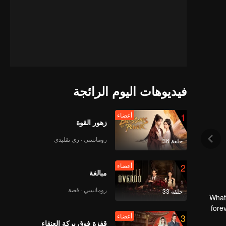
فيديوهات اليوم الرائجة
1
أعضاء
زهور القوة
رومانسي · زي تقليدي
حلقة 36
2
أعضاء
مبالغة
رومانسي · قصة
حلقة 33
What’
fore
3
أعضاء
However,
قفزة فوق بركة العنقاء