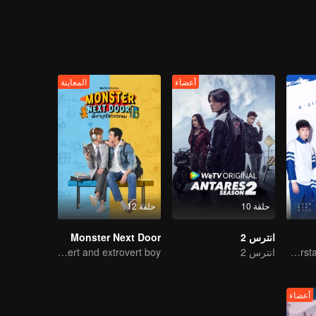
 front of his secretly-loved senior but also he almost drowns himself b
أعضاء
المعاينة
حلقة 10
حلقة 12
انترس 2
Monster Next Door
You don't understand, It's also love
انترس 2
The perfect love of an introvert and extrovert boy
أعضاء