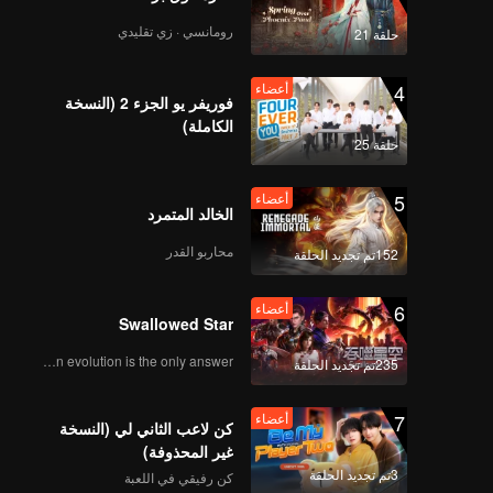
win in
رومانسي · زي تقليدي
حلقة 21
4
أعضاء
فوريفر يو الجزء 2 (النسخة
الكاملة)
حلقة 25
5
أعضاء
الخالد المتمرد
محاربو القدر
152تم تجديد الحلقة
6
أعضاء
Swallowed Star
Human evolution is the only answer.
235تم تجديد الحلقة
7
أعضاء
كن لاعب الثاني لي (النسخة
غير المحذوفة)
3تم تجديد الحلقة
كن رفيقي في اللعبة