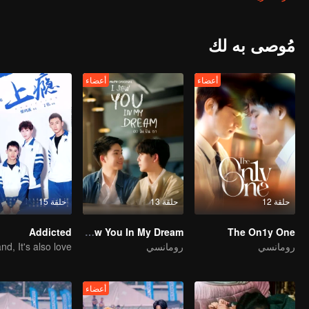
ecause of cramp. What's worse is that the senior is seeing Gao Shide.
He wonders why Gao Shide is everywhere?
مُوصى به لك
أعضاء
أعضاء
حلقة 12
حلقة 13
حلقة 15
Addicted
I Saw You In My Dream
The On1y One
رومانسي
رومانسي
أعضاء