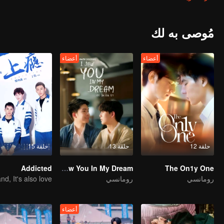
ecause of cramp. What's worse is that the senior is seeing Gao Shide.
He wonders why Gao Shide is everywhere?
مُوصى به لك
أعضاء
أعضاء
حلقة 12
حلقة 13
حلقة 15
Addicted
I Saw You In My Dream
The On1y One
رومانسي
رومانسي
أعضاء