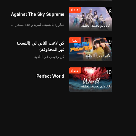
8
أعضاء
Against The Sky Supreme
مبارزة بالسيف لمرة واحدة تشعر بالحرية
533تم تجديد الحلقة
9
أعضاء
كن لاعب الثاني لي (النسخة
غير المحذوفة)
3تم تجديد الحلقة
كن رفيقي في اللعبة
10
أعضاء
Perfect World
280تم تجديد الحلقة