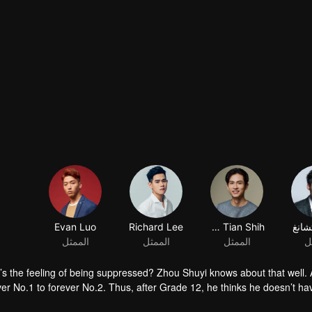
شانغ
Chih Tian Shih
Richard Lee
Evan Luo
ل
الممثل
الممثل
الممثل
s the feeling of being suppressed? Zhou Shuyi knows about that well. A
ver No.1 to forever No.2. Thus, after Grade 12, he thinks he doesn’t have
 future doesn’t come in his way. At university, he meets Gao Shide in th