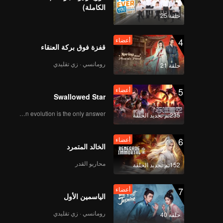
win in
الكاملة)
حلقة 25
4
أعضاء
قفزة فوق بركة العنقاء
رومانسي · زي تقليدي
حلقة 21
5
أعضاء
Swallowed Star
Human evolution is the only answer.
235تم تجديد الحلقة
6
أعضاء
الخالد المتمرد
محاربو القدر
152تم تجديد الحلقة
7
أعضاء
الياسمين الأول
رومانسي · زي تقليدي
حلقة 40