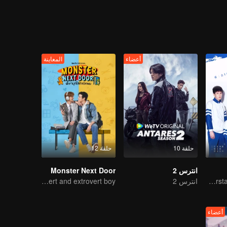
 front of his secretly-loved senior but also he almost drowns himself b
أعضاء
المعاينة
حلقة 10
حلقة 12
انترس 2
Monster Next Door
You don't understand, It's also love
انترس 2
The perfect love of an introvert and extrovert boy
أعضاء