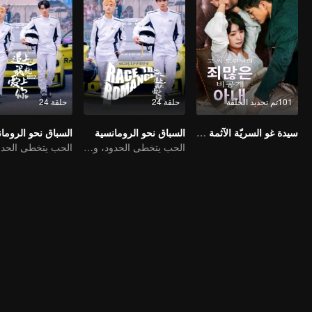
101تم تجديد الحلقة
حلقة 24
حلقة 24
سيدة غو السريّة الآثمة (النسخة الكورية)
السباق نحو الرومانسية
السباق نحو الروما
الحب يتخطى الحدود، والمجد متحد كشركاء