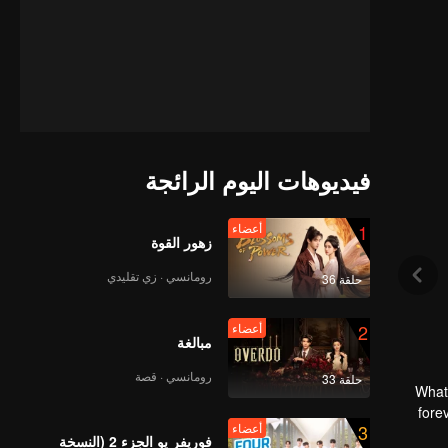
فيديوهات اليوم الرائجة
1
أعضاء
زهور القوة
رومانسي · زي تقليدي
حلقة 36
2
أعضاء
مبالغة
رومانسي · قصة
حلقة 33
What’
fore
3
أعضاء
However,
فوريفر يو الجزء 2 (النسخة