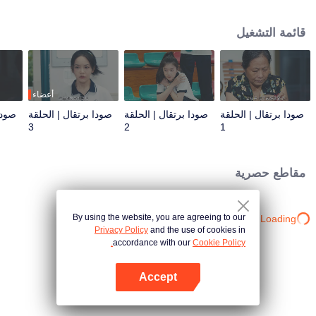
بالجامعة، لكن ظلم القدر فرقهم، وانتهت علاقتهم الرومانسية الشابة. بعد سنوات،
اجتمع الثلاثة في البلدة الصغيرة وتجددت مشاعرهم تجاه بعضهم البعض. قصة الشباب
قائمة التشغيل
تتكشف من جديد..
أعضاء
صودا برتقال | الحلقة
صودا برتقال | الحلقة
صودا برتقال | الحلقة
صودا
3
2
1
مقاطع حصرية
By using the website, you are agreeing to our
Loading…
Privacy Policy
and the use of cookies in
accordance with our
Cookie Policy.
Accept
افتح التطبيق