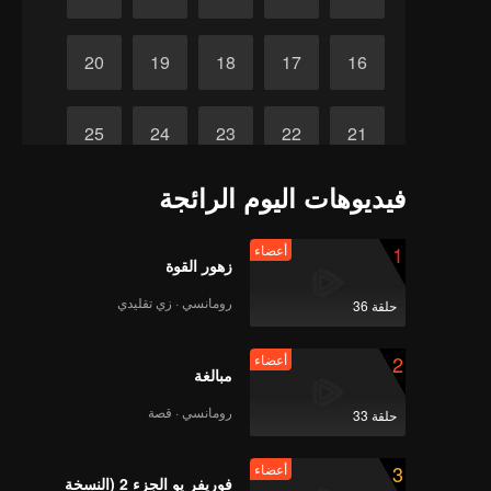
20
19
18
17
16
25
24
23
22
21
فيديوهات اليوم الرائجة
نهاية
26
1
أعضاء
زهور القوة
رومانسي · زي تقليدي
حلقة 36
2
أعضاء
مبالغة
رومانسي · قصة
حلقة 33
3
أعضاء
فوريفر يو الجزء 2 (النسخة