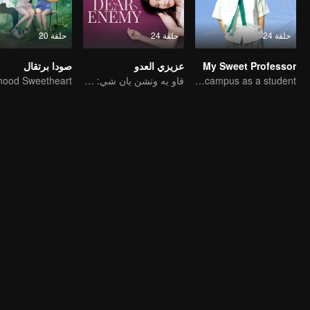
حلقة 24
حلقة 24
حلقة 20
My Sweet Professor
عزيزي العدو
صودا برتقال
The professor goes back to campus as a student.
قاو يه وتشن يان شي: من أفضل الأصدقاء إلى أعداء لدودين