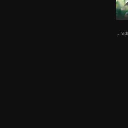
Fight to Win My Childhood Sweetheart