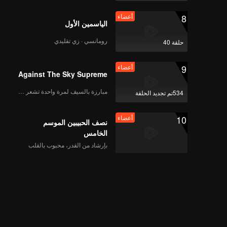
8
أعضاء
الياسمين الأول
رومانسي · زي تقليدي
حلقة 40
9
أعضاء
Against The Sky Supreme
مبارزة بالسيف لمرة واحدة تشعر بالحرية
534تم تجديد الحلقة
10
أعضاء
نصف الحبيبين الموسم
الخامس
بإرشاد من القدر، محبوب بالقلب