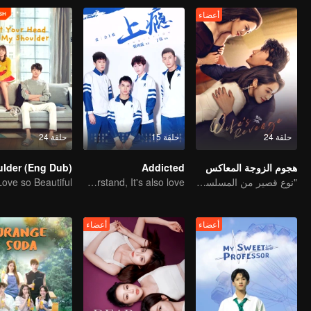
أعضاء
حلقة 24
حلقة 15
حلقة 24
هجوم الزوجة المعاكس
Addicted
"نوع قصير من المسلسل التلفزيوني "إغراء العودة إلى المنزل
You don't understand, It's also love
أعضاء
أعضاء