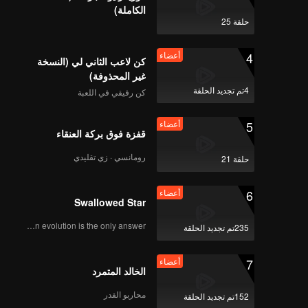
الكاملة)
حلقة 25
4
أعضاء
كن لاعب الثاني لي (النسخة
غير المحذوفة)
4تم تجديد الحلقة
كن رفيقي في اللعبة
5
أعضاء
قفزة فوق بركة العنقاء
رومانسي · زي تقليدي
حلقة 21
6
أعضاء
Swallowed Star
Human evolution is the only answer.
235تم تجديد الحلقة
7
أعضاء
الخالد المتمرد
محاربو القدر
152تم تجديد الحلقة