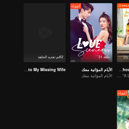
أعضاء
حلقة 31
62تم تجديد الحلقة
Put Your Head On My Shoulder (Eng Dub)
الأيام المؤاتية معك
Bound to My Missing Wife
It was adapted from the same series of novels as "A Love so Beautiful"
الأيام المؤاتية معك
أعضاء