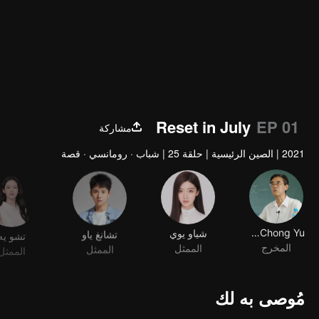
Reset in July
EP 01
مشاركة
2021
|
الصين الرئيسية
|
حلقة 25
|
شباب · رومانسي · قصة
Kuang-Chong Yu
شياو يوي
تشانغ ياو
تشو يه
المخرج
الممثل
الممثل
الممثل
مُوصى به لك