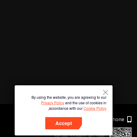
By using the website, you are agreeing to our
Privacy Policy
and the use of cookies in
accordance with our
Cookie Policy.
Phone
Accept
امسح رمز الاستجابة السريعة