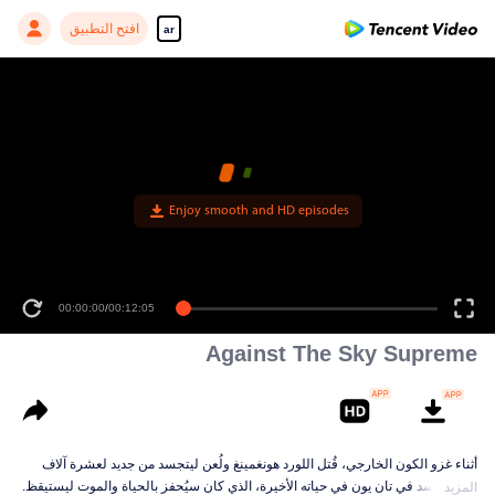
افتح التطبيق
ar
Enjoy smooth and HD episodes
00:00:00
/
00:12:05
Against The Sky Supreme
أثناء غزو الكون الخارجي، قُتل اللورد هونغمينغ ولُعن ليتجسد من جديد لعشرة آلاف
حياة. تجسد في تان يون في حياته الأخيرة، الذي كان سيُحفز بالحياة والموت ليستيقظ.
المزيد