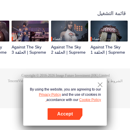
أثناء حفل الزفاف، صادف تان يون خطيبته تخونه وضُرب حتى استيقظت ذاكرة
هونغمينغ. ثم امتلك تان يون موهبة من مستوى الآلهة ليزيد من تقدمه في الزراعة. انتقم
قائمة التشغيل
تان يون لموت عائلته ووحد القارة بأكملها.
أعضاء
أعضاء
أعضاء
ky
Against The Sky
Against The Sky
Against The Sky
Supreme | الحلقة 1
Supreme | الحلقة 2
Supreme | الحلقة 3
Supreme 
Copyright © 2016-
2026
Image Future Investment (HK) Limited.
الشروط والأحكام
|
سياسة الخصوصية
|
Cookie Policy
|
الآراء
|
@
TencentVideo
By using the website, you are agreeing to our
Privacy Policy
and the use of cookies in
accordance with our
Cookie Policy.
Accept
افتح التطبيق