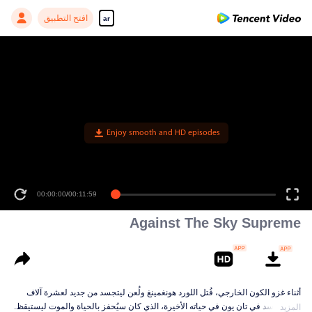
افتح التطبيق
ar
Enjoy smooth and HD episodes
00:00:00
/
00:11:59
Against The Sky Supreme
أثناء غزو الكون الخارجي، قُتل اللورد هونغمينغ ولُعن ليتجسد من جديد لعشرة آلاف
حياة. تجسد في تان يون في حياته الأخيرة، الذي كان سيُحفز بالحياة والموت ليستيقظ.
المزيد