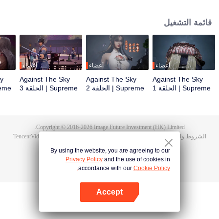
أثناء حفل الزفاف، صادف تان يون خطيبته تخونه وضُرب حتى استيقظت ذاكرة
هونغمينغ. ثم امتلك تان يون موهبة من مستوى الآلهة ليزيد من تقدمه في الزراعة. انتقم
قائمة التشغيل
تان يون لموت عائلته ووحد القارة بأكملها.
أعضاء
أعضاء
أعضاء
ky
Against The Sky
Against The Sky
Against The Sky
Supreme | الحلقة 1
Supreme | الحلقة 2
Supreme | الحلقة 3
Supreme 
Copyright © 2016-
2026
Image Future Investment (HK) Limited.
الشروط والأحكام
|
سياسة الخصوصية
|
Cookie Policy
|
الآراء
|
@
TencentVideo
By using the website, you are agreeing to our
Privacy Policy
and the use of cookies in
accordance with our
Cookie Policy.
Accept
افتح التطبيق