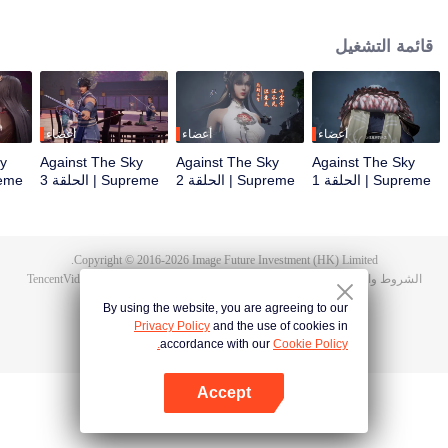
أثناء حفل الزفاف، صادف تان يون خطيبته تخونه وضُرب حتى استيقظت ذاكرة
هونغمينغ. ثم امتلك تان يون موهبة من مستوى الآلهة ليزيد من تقدمه في الزراعة. انتقم
قائمة التشغيل
تان يون لموت عائلته ووحد القارة بأكملها.
أعضاء
أعضاء
أعضاء
ky
Against The Sky
Against The Sky
Against The Sky
Supreme | الحلقة 1
Supreme | الحلقة 2
Supreme | الحلقة 3
Supreme 
Copyright © 2016-
2026
Image Future Investment (HK) Limited.
الشروط والأحكام
|
سياسة الخصوصية
|
Cookie Policy
|
الآراء
|
@
TencentVideo
By using the website, you are agreeing to our
Privacy Policy
and the use of cookies in
accordance with our
Cookie Policy.
Accept
افتح التطبيق