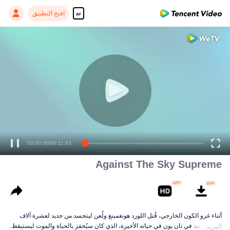
افتح التطبيق
ar
00:00:00
/
00:11:43
Against The Sky Supreme
أثناء غزو الكون الخارجي، قُتل اللورد هونغمينغ ولُعن ليتجسد من جديد لعشرة آلاف
حياة. تجسد في تان يون في حياته الأخيرة، الذي كان سيُحفز بالحياة والموت ليستيقظ.
المزيد