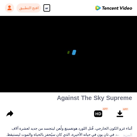
افتح التطبيق
ar
00:00:00
/
00:11:43
Against The Sky Supreme
أثناء غزو الكون الخارجي، قُتل اللورد هونغمينغ ولُعن ليتجسد من جديد لعشرة آلاف
حياة. تجسد في تان يون في حياته الأخيرة، الذي كان سيُحفز بالحياة والموت ليستيقظ.
المزيد