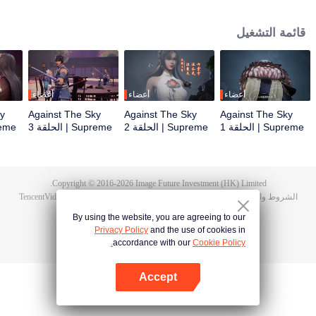
أثناء حفل الزفاف، صادف تان يون خطيبته تخونه وضُرب حتى استيقظت ذاكرة
هونغمينغ. ثم امتلك تان يون موهبة من مستوى الآلهة ليزيد من تقدمه في الزراعة. انتقم
قائمة التشغيل
تان يون لموت عائلته ووحد القارة بأكملها.
أعضاء
أعضاء
أعضاء
ky
Against The Sky
Against The Sky
Against The Sky
Supreme | الحلقة 1
Supreme | الحلقة 2
Supreme | الحلقة 3
Supreme 
Copyright © 2016-
2026
Image Future Investment (HK) Limited.
الشروط والأحكام
|
سياسة الخصوصية
|
Cookie Policy
|
الآراء
|
@
TencentVideo
By using the website, you are agreeing to our
Privacy Policy
and the use of cookies in
accordance with our
Cookie Policy.
Accept
افتح التطبيق