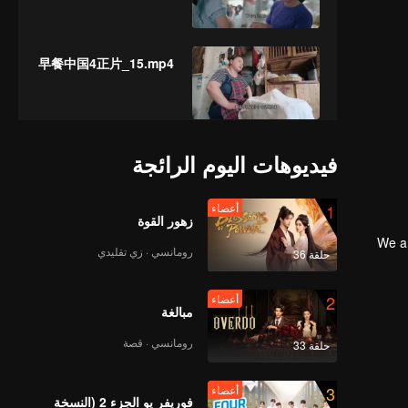
早餐中国4正片_15.mp4
早餐中国4正片_16.mp4
فيديوهات اليوم الرائجة
1
أعضاء
زهور القوة
We ar
早餐中国4正片_17.mp4
رومانسي · زي تقليدي
حلقة 36
2
أعضاء
مبالغة
早餐中国4正片_18.mp4
رومانسي · قصة
حلقة 33
3
أعضاء
فوريفر يو الجزء 2 (النسخة