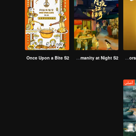
Once Upon a Bite S2
Taste Humanity at Night S2
Flavors from The River
أصلي