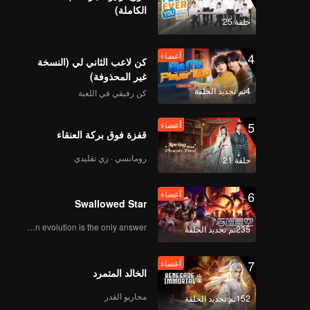
الكاملة)
早餐中国4正片_19.mp4
حلقة 25
4
أعضاء
كن لاعب الثاني لي (النسخة
غير المحذوفة)
早餐中国4正片_20.mp4
4تم تجديد الحلقة
كن رفيقي في اللعبة
5
أعضاء
قفزة فوق بركة العنقاء
早餐中国4正片_21.mp4
رومانسي · زي تقليدي
حلقة 21
6
أعضاء
Swallowed Star
早餐中国4正片_22.mp4
Human evolution is the only answer.
235تم تجديد الحلقة
7
أعضاء
الخالد المتمرد
早餐中国4正片_23.mp4
محاربو القدر
152تم تجديد الحلقة