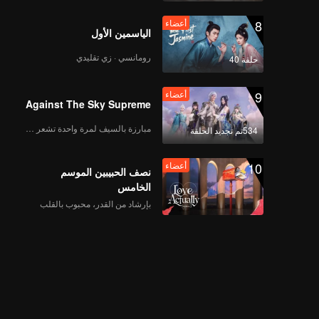
8
أعضاء
الياسمين الأول
早餐中国4正片_24.mp4
رومانسي · زي تقليدي
حلقة 40
9
أعضاء
Against The Sky Supreme
早餐中国4正片_25.mp4
مبارزة بالسيف لمرة واحدة تشعر بالحرية
534تم تجديد الحلقة
10
أعضاء
نصف الحبيبين الموسم
الخامس
早餐中国4正片_26.mp4
بإرشاد من القدر، محبوب بالقلب
早餐中国4正片_27.mp4