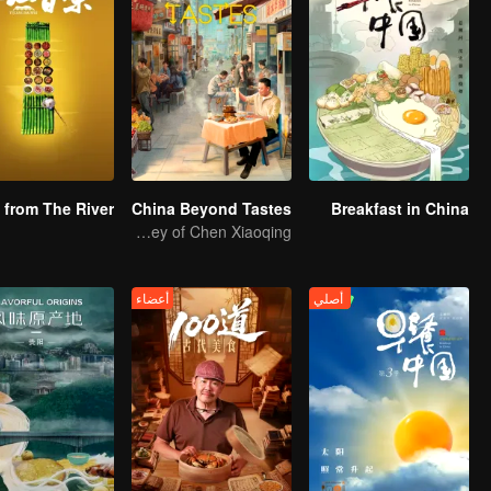
China Beyond Tastes
Breakfast in China
Flavor Exploration Journey of Chen Xiaoqing
أصلي
أعضاء