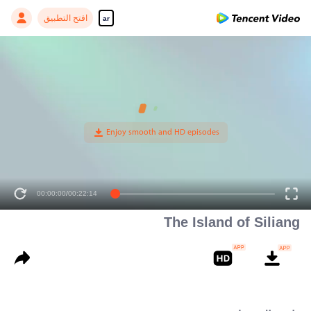
افتح التطبيق
ar
00:00:00
/
00:22:14
The Island of Siliang