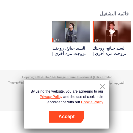
وأنها لا تزال تُحبه في قلبها! لكن عندما عذب يي جينوان وحاول الانتحار عدة مرات،
شعر بالندم والاستياء في قلبه. ظن أنهما سيستمران على هذا المنوال. كان ظهور ذلك
قائمة التشغيل
الفيديو مجددًا هو ما كشف سوء التفاهم بينهما. أدرك جيانغ هانلين بوضوح أن الرجل
المتوحش في الفيديو من البداية إلى النهاية هو نفسه.
دفع
دفع
السيد جيانغ، زوجتك
السيد جيانغ، زوجتك
تزوجت مرة أخرى |
تزوجت مرة أخرى |
الحلقة 40
الحلقة 81
Copyright © 2016-
2026
Image Future Investment (HK) Limited.
الشروط والأحكام
|
سياسة الخصوصية
|
Cookie Policy
|
الآراء
|
@
TencentVideo
By using the website, you are agreeing to our
Privacy Policy
and the use of cookies in
accordance with our
Cookie Policy.
Accept
افتح التطبيق