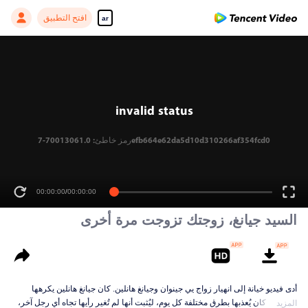
افتح التطبيق
ar
invalid status
رمز خاطئ: 70013061.0-7efb664e62da5d10d310266af354fcd0
00:00:00
/
00:00:00
السيد جيانغ، زوجتك تزوجت مرة أخرى
أدى فيديو خيانة إلى انهيار زواج يي جينوان وجيانغ هانلين. كان جيانغ هانلين يكرهها
ويكرهها. كان يُعذبها بطرق مختلفة كل يوم، ليُثبت أنها لم تُغير رأيها تجاه أي رجل آخر،
المزيد