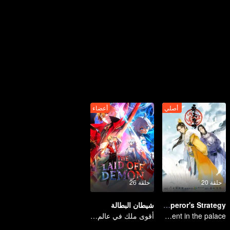
أصلي
أعضاء
حلقة 20
حلقة 26
The Emperor's Strategy
شيطان البطالة
Entanglement in the palace
أقوى ملك في عالم الشياطين يتم تسريحه فجأة؟