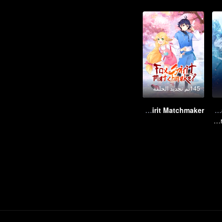
145تم تجديد الحلقة
Fox Spirit Matchmaker
Legendary Overlord S2
Extraordinary adventure, a teenager reborn from adversity.