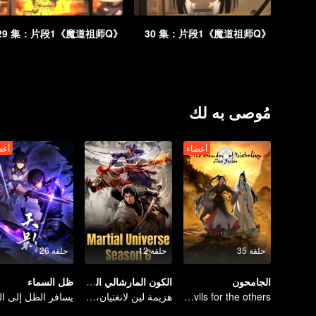
《魔道祖师Q》29 集：片段1
《魔道祖师Q》30 集：片段1
مُوصى به لك
أعضاء
أعض
حلقة 35
حلقة 12
حلقة 26
الجامحون
الكون المارشالي الموسم السادس
ظل السماء
The youth from clan of cultivators killed the devils for the others
هزيمة لين لانغتيان، والصعود إلى القمة.