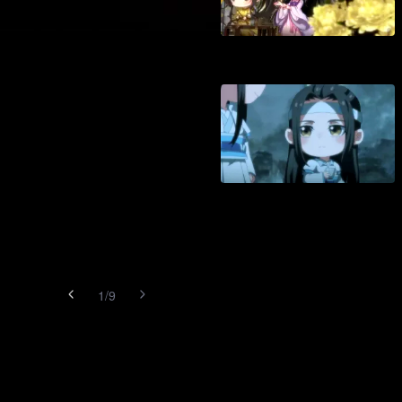
1
/
9