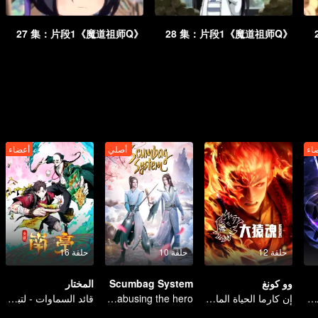
《魔道祖师Q》27 集：片段1
《魔道祖师Q》28 集：片段1
اء
أصلي
أعضاء
حلقة 12
حلقة 10
حلقة 16
وو كونغ
Scumbag System
المختار
يسافر الظل إلى السماء، فيحرق الروح ويحرس القلب
إن كارما الحياة الماضية مقدر لها أن تحطم السماوات
An ordinary youth crossing as a villain into the book and abusing the hero!
قائد السماوات - لتبدأ المعركة!