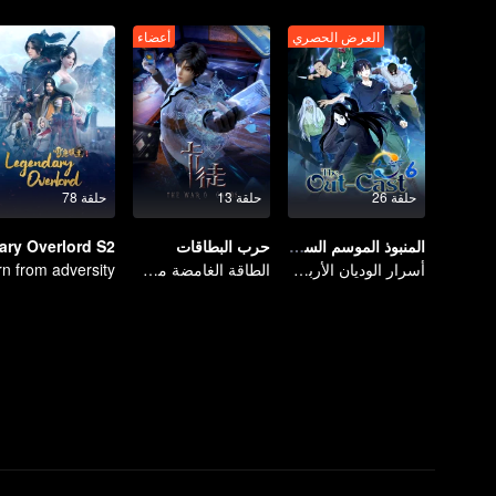
العرض الحصري
أعضاء
حلقة 26
حلقة 13
حلقة 78
المنبوذ الموسم السادس
حرب البطاقات
أسرار الوديان الأربعة والعشرين، لقاء مع صديق قديم في شو.
الطاقة الغامضة من البطاقات تسببت في حرب، كيف تعامل تشين مو مع الأمر؟