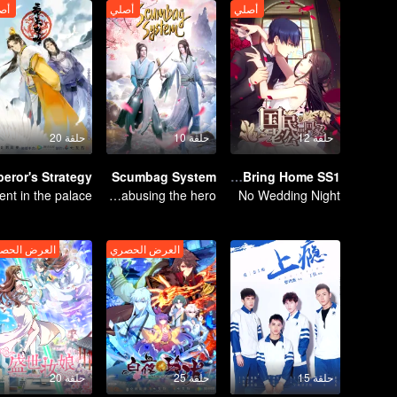
أصلي
أصلي
أص
حلقة 12
حلقة 10
حلقة 20
Scumbag System
National Husband Bring Home SS1
An ordinary youth crossing as a villain into the book and abusing the hero!
No Wedding Night
العرض الحصري
العرض الحص
حلقة 15
حلقة 25
حلقة 20