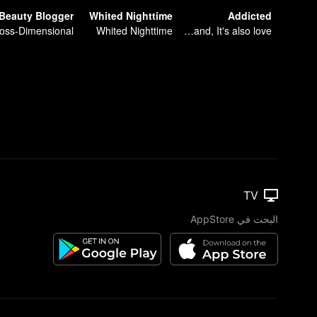
Whited Nighttime
Addicted
Whited Nighttime
You don't understand, It's also love
TV
البحث في AppStore