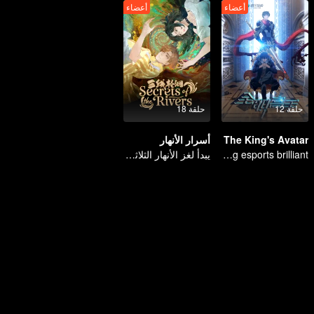
أعضاء
أعضاء
حلقة 12
حلقة 18
The King's Avatar
أسرار الأنهار
Ten years of blood writing esports brilliant
يبدأ لغز الأنهار الثلاثة، سرّ التناسخ الذي يجب كشفه.