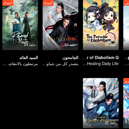
لي
أعضاء
أعضاء
حلقة 30
حلقة 50
حلقة 24
The Emperor's Strategy
The Founder of Diabolism Q
الجامحون
السيد العائد
Entanglement in the palace
Warm and Healing Daily Life
يتصدر كل من شياو تشان ووانغ يي بو التشكيلة عالية القيمة
مرتبطون بالانتقام، متشابكون مع القدر
ري
حلقة 32