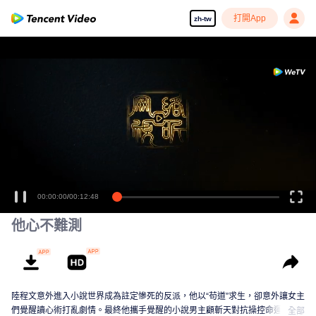
打開App
zh-tw
00:00:00
/
00:12:48
他心不難測
陸程文意外進入小說世界成為註定慘死的反派，他以“苟道”求生，卻意外讓女主
們覺醒讀心術打亂劇情。最終他攜手覺醒的小說男主顧斬天對抗操控命運的天
全部