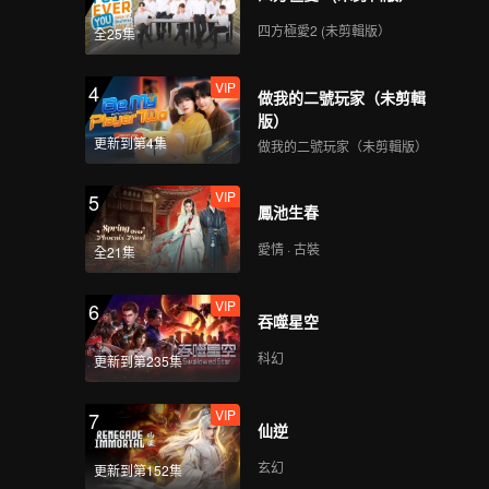
四方極愛2 (未剪輯版）
全25集
VIP
4
做我的二號玩家（未剪輯
版）
更新到第4集
做我的二號玩家（未剪輯版）
VIP
5
鳳池生春
愛情 · 古裝
全21集
VIP
6
吞噬星空
科幻
更新到第235集
VIP
7
仙逆
玄幻
更新到第152集