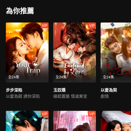
為你推薦
VIP
VIP
全24集
全24集
全24集
步步深陷
玉奴嬌
以愛為契
以愛為餌 誘你深陷
緣起蕭牆 情滅東宮
劇情
VIP
VIP