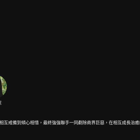
渲
人從相互戒備到傾心相惜，最終強強聯手一同剷除商界巨惡，在相互成長治