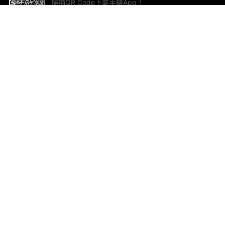
掃描QR Code下載手機App！
幫助與回饋
關
意見反饋
加
聯
電郵
ted.