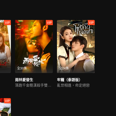
VIP
VIP
VIP
全30集
全24集
雨林愛發生
牢籠（泰語版）
落跑千金糙漢殺手雙向救贖
亂世相逢，命定絕戀
VIP