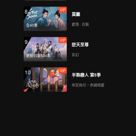
VIP
8
莫離
愛情 · 古裝
全40集
VIP
9
逆天至尊
玄幻
更新到第534集
VIP
10
半熟戀人 第5季
命定指引，赤誠相愛