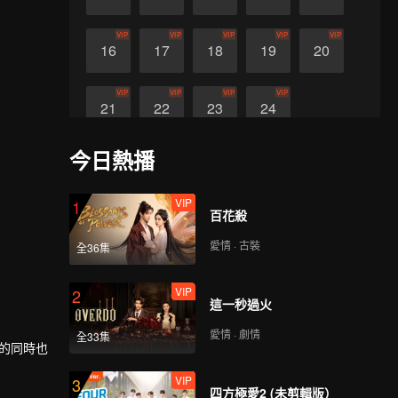
VIP
VIP
VIP
VIP
VIP
16
17
18
19
20
VIP
VIP
VIP
VIP
21
22
23
24
今日熱播
VIP
1
百花殺
愛情 · 古裝
全36集
VIP
2
這一秒過火
愛情 · 劇情
全33集
癒的同時也
VIP
3
四方極愛2 (未剪輯版）