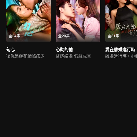
全24集
全20集
全31集
勾心
心動的他
愛在離婚進行時
復仇黑蓮花情陷痞少
替嫁結婚 假戲成真