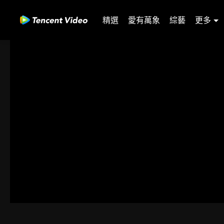
精選
愛有萬象
綜藝
更多