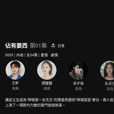
佔有姜西
第01集
分享
2025
|
內地
|
全24集
|
愛情 · 劇情
王軒
譚鹽鹽
吳宇倫
孫淇
演員
演員
演員
演員
講述立志成為“珅城第一女先生”的閔姜西遇到“珅城首惡”秦佔，兩
上演了一場勢均力敵的豪門欲戀故事。