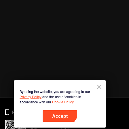
By using the website, you are agreeing to our
Privacy Policy
and the use of cookies in
accordance with our
Cookie Policy.
Phone
Accept