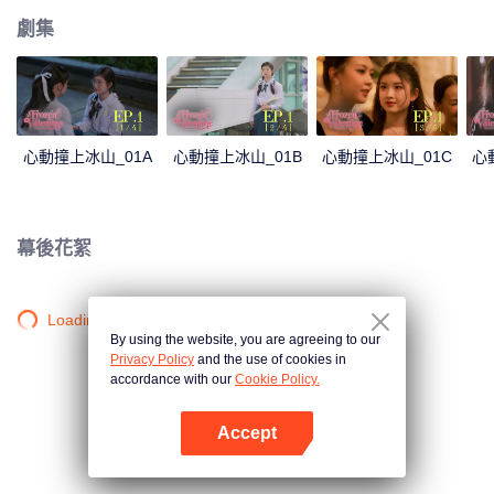
劇集
心動撞上冰山_01A
心動撞上冰山_01B
心動撞上冰山_01C
心
幕後花絮
Loading…
By using the website, you are agreeing to our
Privacy Policy
and the use of cookies in
accordance with our
Cookie Policy.
Accept
打開App