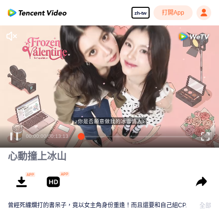
打開App
zh-tw
♪你是否願意做我的冰雪情人♪
00:00:00
/
00:13:13
心動撞上冰山
曾經死纏爛打的書呆子，竟以女主角身份重逢！而且還要和自己組CP.
全部