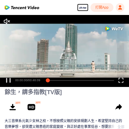
打開App
zh-tw
餘生，請多指教[TV版]
大三音樂系元氣少女林之校，不想按照父親的安排規劃人生，希望堅持自己的
音樂夢想，卻突遭父親患癌的家庭變故，與正好處在事業低谷、想要放棄外科
全部