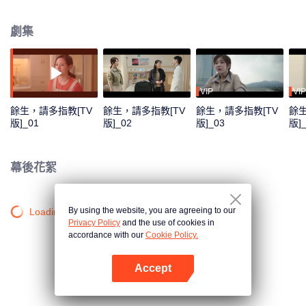
醫生事業的顧魏狹路相逢。林之校身上堅韌、樂觀、向陽而生的品質打動了顧
魏，而顧魏也始終像一盞燈，默默地溫暖著林之校。愛情開始的時候，我們往
劇集
往都不知道是愛情，兩個人從相識、相知到相愛，經歷過愛情的甜蜜，同時，
也品嚐著成長的酸甜苦辣。 但無論遇到什麼樣的難題，他們都不輕言放棄，而
是努力讓自己變得更加優秀，堅定地靠近對方並託付餘生。
VIP
VIP
餘生，請多指教[TV
餘生，請多指教[TV
餘生，請多指教[TV
餘生
版]_01
版]_02
版]_03
版]
幕後花絮
By using the website, you are agreeing to our
Loading…
Privacy Policy
and the use of cookies in
accordance with our
Cookie Policy.
Accept
打開App