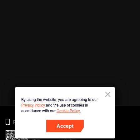
By using the website, you are agreeing to our
Privacy Policy
and the use of cookies in
accordance with our
Cookie Policy.
Phone
Accept