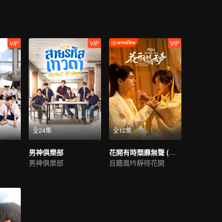
VIP
VIP
VIP
全24集
全12集
男神俱樂部
花開有時頹靡無聲 (泰語版)
男神俱樂部
且聽風吟靜待花開