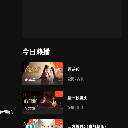
今日熱播
VIP
1
百花殺
愛情 · 古裝
全36集
VIP
2
這一秒過火
愛情 · 劇情
全33集
階段考驗的
VIP
3
四方極愛2 (未剪輯版）