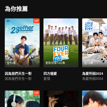
為你推薦
VIP
全13集
更新到第16D集
全15集
因為我們天生一對
四方極愛
為愛所困2024
因為我們天生一對
愛情
為愛所困2024
VIP