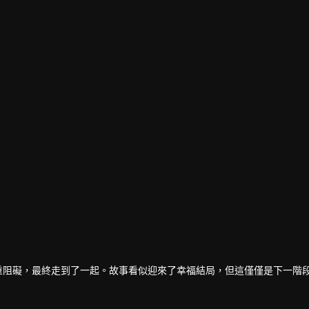
irawit 飾）克服重重阻礙，最終走到了一起。故事看似迎來了幸福結局，但這僅僅是下一