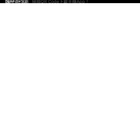
掃描QR Code下載手機App！
幫助與回饋
關
意見反饋
加
聯
電郵
ted.