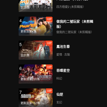
四方極愛2 (未剪輯版）
全25集
VIP
4
做我的二號玩家（未剪輯
版）
更新到第4集
做我的二號玩家（未剪輯版）
VIP
5
鳳池生春
愛情 · 古裝
全21集
VIP
6
吞噬星空
科幻
更新到第235集
VIP
7
仙逆
玄幻
更新到第152集