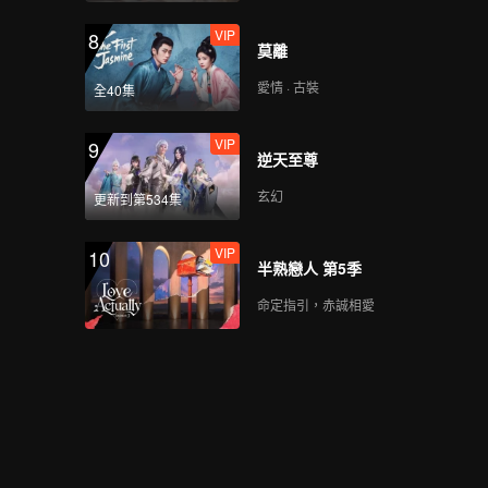
VIP
8
莫離
愛情 · 古裝
全40集
VIP
9
逆天至尊
玄幻
更新到第534集
VIP
10
半熟戀人 第5季
命定指引，赤誠相愛