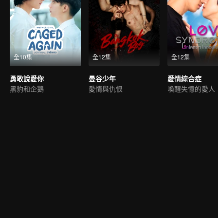
全10集
全12集
全12集
勇敢說愛你
曼谷少年
愛情綜合症
黑豹和企鵝
愛情與仇恨
喚醒失憶的愛人