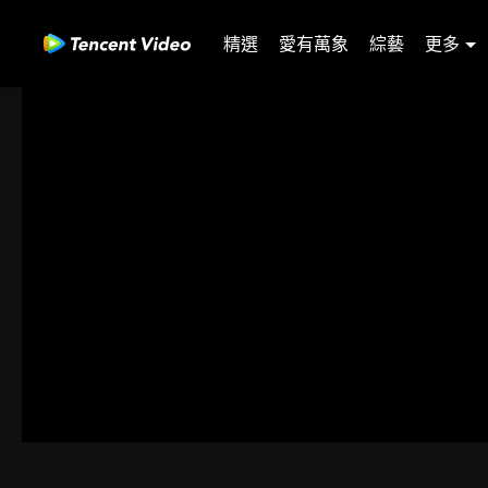
精選
愛有萬象
綜藝
更多