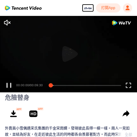
打開App
zh-tw
00:00:00
/
00:09:30
危險替身
外賣員小雪偶遇宋氏集團的千金宋雨嫻，發現彼此長得一模一樣。兩人一見如
故，並結為好友，在走近彼此生活的同時都各自羨慕著對方。而此時宋雨嫻的
全部