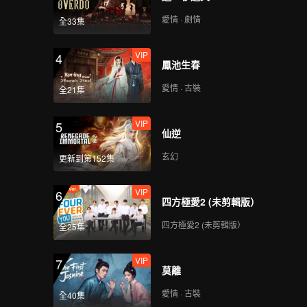
愛情 · 劇情
全33集
VIP
4
鳳池生春
愛情 · 古裝
全21集
VIP
5
仙逆
玄幻
更新到第152集
VIP
6
四方極愛2 (未剪輯版）
四方極愛2 (未剪輯版）
全25集
VIP
7
莫離
愛情 · 古裝
全40集