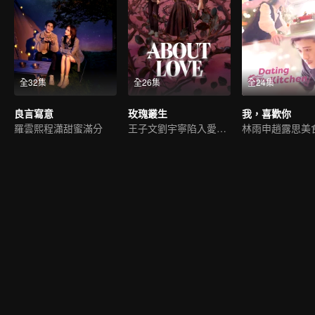
全32集
全26集
全24集
良言寫意
玫瑰叢生
我，喜歡你
羅雲熙程瀟甜蜜滿分
王子文劉宇寧陷入愛情迷霧