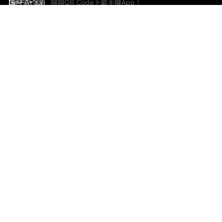
掃描QR Code下載手機App！
幫助與回饋
關
意見反饋
加
聯
電郵
ted.