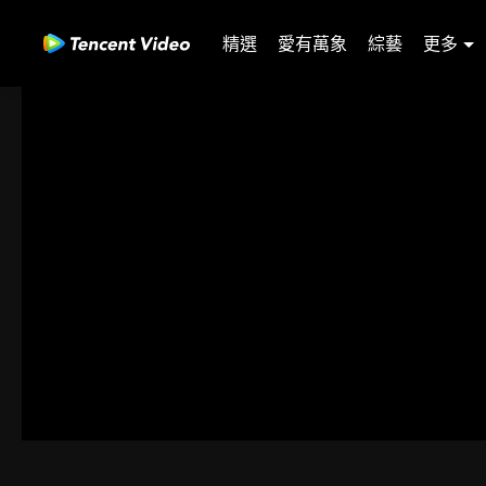
精選
愛有萬象
綜藝
更多