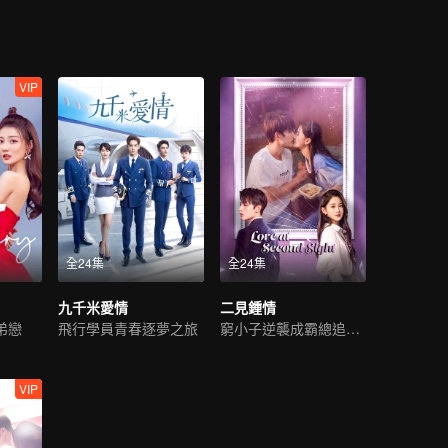
VIP
全24集
全24集
九千米愛情
二見鍾情
弟戀
飛行學員青春逐夢之旅
窮小子逆襲成霸總追初戀
VIP