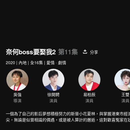
奈何boss要娶我2
第11集
分享
2020
|
內地
|
全16集
|
愛情 · 劇情
吳強
徐開騁
易柏辰
王雙
導演
演員
演員
演員
一個為了自己的影后夢想積極努力的新晉小花夏林，與掌握港東市經濟
尖，無論是似曾相識的偶遇，或是被人算計的邂逅，這對歡喜冤家在狀