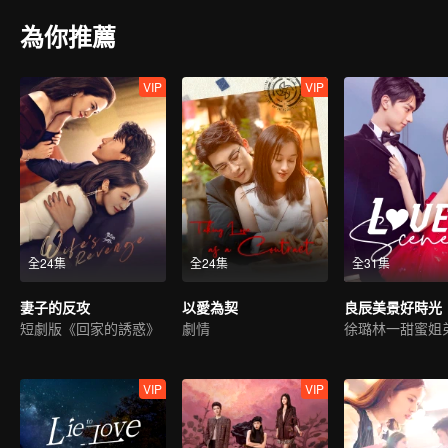
為你推薦
VIP
VIP
全24集
全24集
全31集
妻子的反攻
以愛為契
良辰美景好時光
短劇版《回家的誘惑》
劇情
徐璐林一甜蜜姐
VIP
VIP