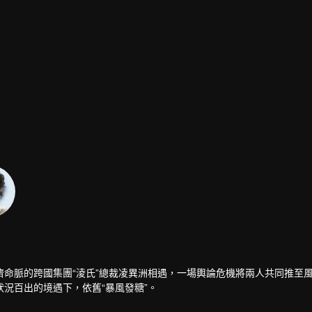
命脈的跨國集團“淩氏”總裁凌異洲相遇，一場輿論危機將兩人共同推至
況百出的境遇下，依舊“暴風發糖”。