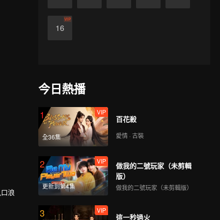
VIP
16
今日熱播
VIP
1
百花殺
愛情 · 古裝
全36集
VIP
2
做我的二號玩家（未剪輯
版）
更新到第4集
做我的二號玩家（未剪輯版）
風口浪
VIP
3
這一秒過火