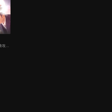
林雨申趙露思美食攻心甜愛來襲