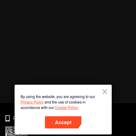
By using the website, you are agreeing to our
Privacy Policy
and the use of cookies in
accordance with our
Cookie Policy.
Phone
Accept