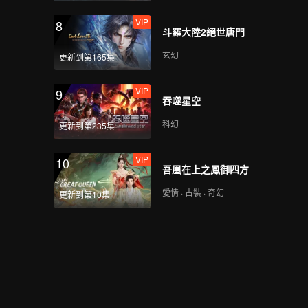
VIP
8
斗羅大陸2絕世唐門
玄幻
更新到第165集
VIP
9
吞噬星空
科幻
更新到第235集
VIP
10
吾凰在上之鳳御四方
愛情 · 古裝 · 奇幻
更新到第10集