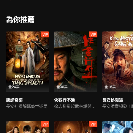
為你推薦
VIP
VIP
全24集
全30集
全18集
唐詭奇案
俠客行不通
長安秘聞錄
長安神探解碼盛世迷局
徐志勝捲起武林爆笑風雲
VIP
VIP