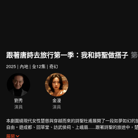
跟著唐詩去旅行第一季：我和詩聖做搭子
第
2025
|
內地
|
全12集
|
奇幻
劉秀
金漫
演員
演員
本劇圍繞現代女性楚慈與穿越而來的詩聖杜甫展開了一段如夢如幻的
自由。遊成都、回草堂、訪武侯祠、上峨眉......跟著詩聖的旅途
做搭子的“拼”命循環裡，楚慈重拾了人生方向，杜甫亦解開心結，尋
展開