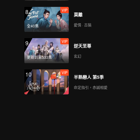
VIP
8
莫離
愛情 · 古裝
全40集
VIP
9
逆天至尊
玄幻
更新到第533集
VIP
10
半熟戀人 第5季
命定指引，赤誠相愛