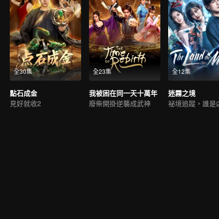
全30集
全23集
全12集
點石成金
我被困在同一天十萬年
迷霧之境
見好就收2
廢柴開掛逆襲成武神
祕境追蹤，誰是