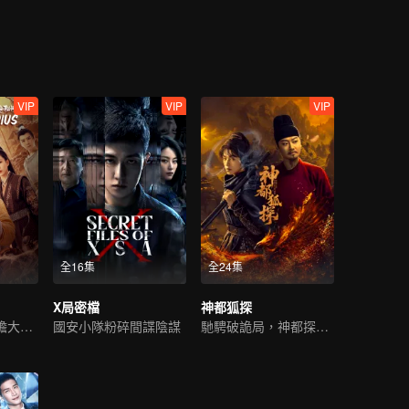
VIP
VIP
VIP
全16集
全24集
X局密檔
神都狐探
長安詭案頻發！膽大者入
國安小隊粉碎間諜陰謀
馳騁破詭局，神都探謎案