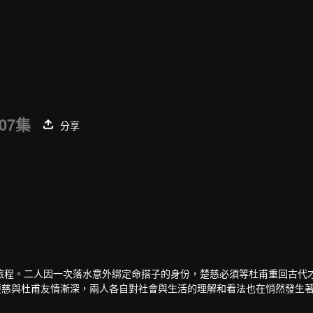
07集
分享
旅程。二人因一次落水意外綁定命搭子的身份，楚慈必須等杜甫重回古代
中，楚慈與杜甫友情漸深，兩人各自對社會與生活的理解和看法也在悄然發生
找到了心中的天地和大道。