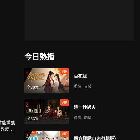
今日熱播
VIP
1
百花殺
愛情 · 古裝
全36集
VIP
2
這一秒過火
愛情 · 劇情
全33集
才能重獲
著改變。
VIP
3
四方極愛2 (未剪輯版）