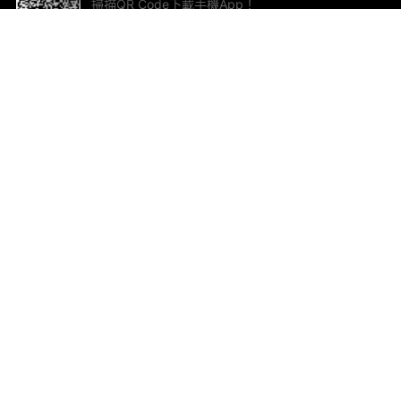
掃描QR Code下載手機App！
幫助與回饋
關
意見反饋
加
聯
電郵
ted.