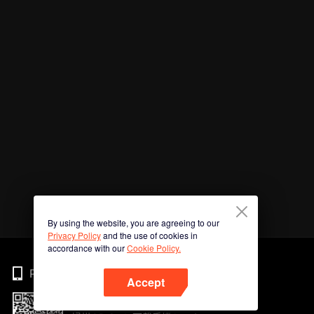
By using the website, you are agreeing to our
Privacy Policy
and the use of cookies in
accordance with our
Cookie Policy.
Phone
Accept