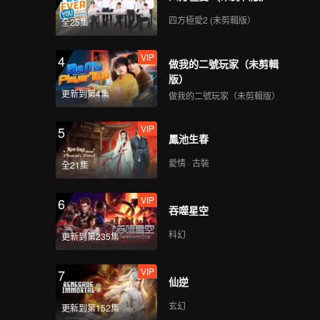
四方極愛2 (未剪輯版）
全25集
VIP
4
做我的二號玩家（未剪輯
版）
更新到第4集
做我的二號玩家（未剪輯版）
VIP
5
鳳池生春
愛情 · 古裝
全21集
VIP
6
吞噬星空
科幻
更新到第235集
VIP
7
仙逆
玄幻
更新到第152集