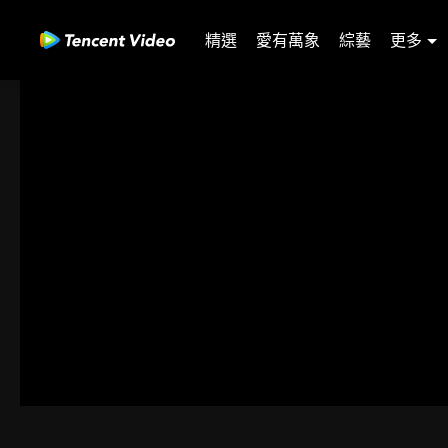
精選
愛有萬象
綜藝
更多