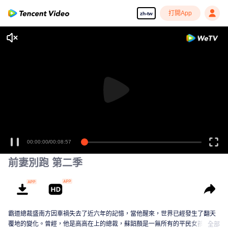
打開App
zh-tw
00:00:00
/
00:08:57
前妻別跑 第二季
霸道總裁盛南方因車禍失去了近六年的記憶，當他醒來，世界已經發生了翻天
覆地的變化。曾經，他是高高在上的總裁，蘇韶顏是一無所有的平民女孩；而
全部