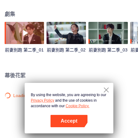
現在，蘇韶顏找到了自己的親生父親，搖身一變成為了天啟集團的CEO，盛南
方卻因盛氏陷入危機，不得不“嫁”給蘇韶顏當“贅婿”。
劇集
VIP
VIP
前妻別跑 第二季_01
前妻別跑 第二季_02
前妻別跑 第二季_03
前妻
幕後花絮
By using the website, you are agreeing to our
Loading…
Privacy Policy
and the use of cookies in
accordance with our
Cookie Policy.
Accept
打開App