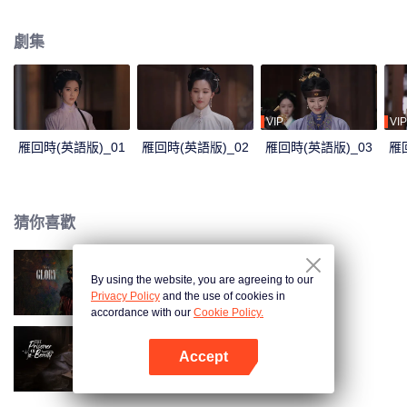
隻冬日北上的孤雁，背後究竟藏著什麼秘密？京城奸宦一夜倒臺，神秘義子藏
身迷霧，一張張面具之下，究竟孰真孰假，孰惡孰善？
劇集
VIP
VIP
雁回時(英語版)_01
雁回時(英語版)_02
雁回時(英語版)_03
雁
猜你喜歡
By using the website, you are agreeing to our
雁回時
Privacy Policy
and the use of cookies in
accordance with our
Cookie Policy.
Accept
折腰（英語版）
打開App