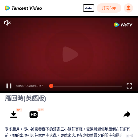
打開App
zh-tw
00:00:00
/
00:49:57
雁回時(英語版)
寒冬臘月，從小被棄養鄉下的莊家三小姐莊寒雁，竟遍體鱗傷地暈倒在莊府門
前，她的出現引起莊家內宅大亂，更惹來大理寺少卿傅雲夕的關注和探究。這
全部