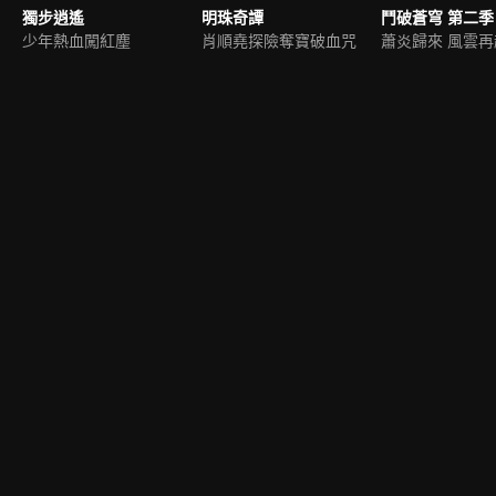
獨步逍遙
明珠奇譚
鬥破蒼穹 第二季
少年熱血闖紅塵
肖順堯探險奪寶破血咒
蕭炎歸來 風雲再