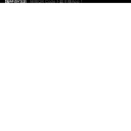
掃描QR Code下載手機App！
幫助與回饋
關
意見反饋
加
聯
電郵
ted.