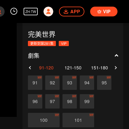
APP
VIP
ZH-TW
完美世界
更新到第281集
VIP
劇集
61-90
91-120
121-150
151-180
181-
VIP
VIP
VIP
VIP
VIP
91
92
93
94
95
VIP
VIP
VIP
VIP
96
97
98
99
VIP
VIP
100
101