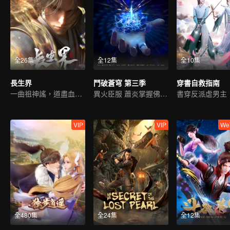
全26集
全12集
全10集
長生界
鬥破蒼穹 第三季
穿書自救指南
一曲祖神謠，道盡血與淚
異火臣服 蕭炎掌握佛怒火連
書穿反派虐男主
VIP
VIP
We
全480集
全24集
全12集