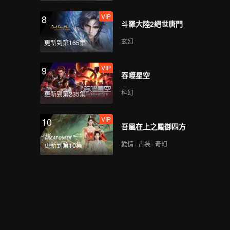
VIP
8
斗羅大陸2絕世唐門
玄幻
更新到第165集
VIP
9
吞噬星空
科幻
更新到第235集
VIP
10
吾凰在上之鳳御四方
愛情 · 古裝 · 奇幻
更新到第10集