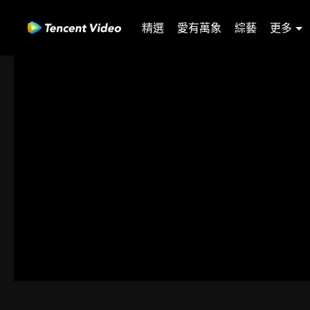
精選
愛有萬象
綜藝
更多