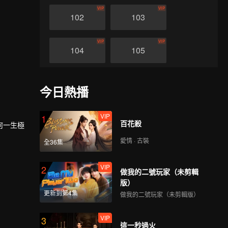
VIP
VIP
102
103
VIP
VIP
104
105
VIP
VIP
106
107
今日熱播
VIP
VIP
108
109
VIP
1
百花殺
何一生極
愛情 · 古裝
全36集
VIP
VIP
110
111
VIP
2
做我的二號玩家（未剪輯
VIP
VIP
112
113
版）
更新到第4集
做我的二號玩家（未剪輯版）
VIP
VIP
114
115
VIP
3
這一秒過火