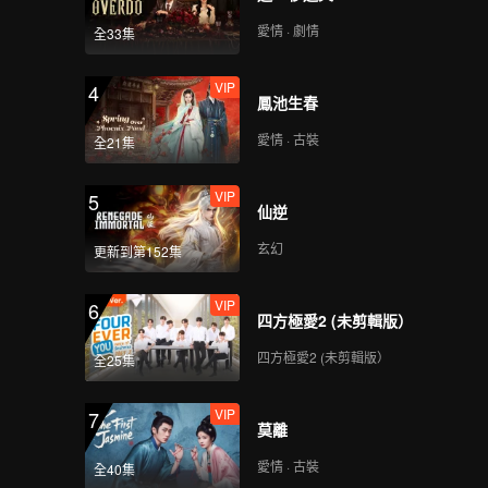
VIP
VIP
愛情 · 劇情
全33集
116
117
VIP
4
VIP
VIP
鳳池生春
118
119
愛情 · 古裝
全21集
VIP
120
VIP
5
仙逆
玄幻
更新到第152集
VIP
6
四方極愛2 (未剪輯版）
四方極愛2 (未剪輯版）
全25集
VIP
7
莫離
愛情 · 古裝
全40集