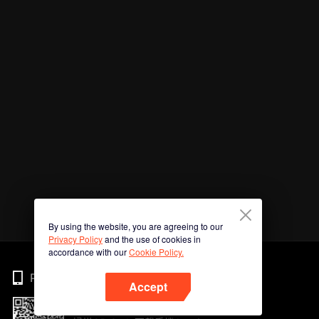
By using the website, you are agreeing to our
Privacy Policy
and the use of cookies in
accordance with our
Cookie Policy.
Phone
Accept