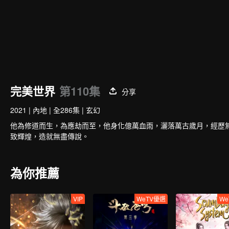
完美世界
第110集
分享
2021
|
內地
|
全286集
|
玄幻
他為修道而生，為應劫而至，他身化億萬血雨，灑落萬古歲月，經歷
致輝煌，造就無盡傳說。
為你推薦
VIP
WeTV優選
We