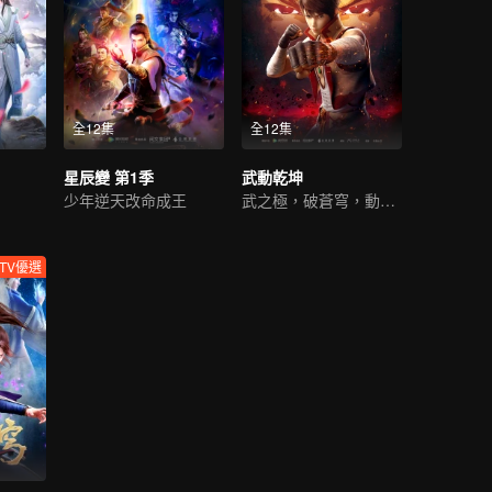
全12集
全12集
星辰變 第1季
武動乾坤
少年逆天改命成王
武之極，破蒼穹，動乾坤
TV優選