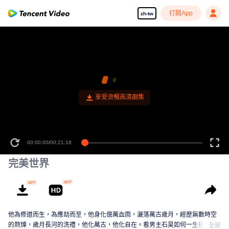
打開App
zh-tw
00:00:00
/
00:21:18
完美世界
他為修道而生，為應劫而至，他身化億萬血雨，灑落萬古歲月，經歷無數時空
的熬煉，歲月長河的洗禮，他化萬古，他化自在。看男主石昊如何一生極致輝
全部