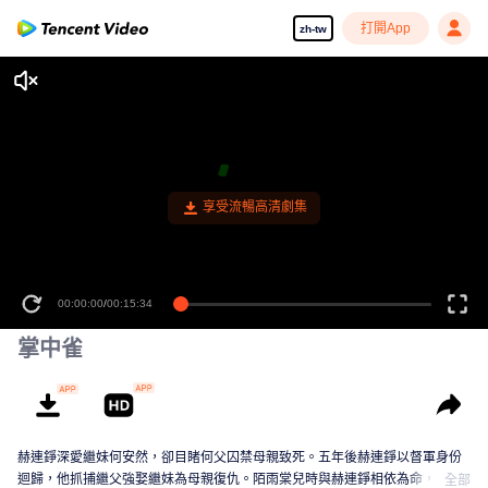
打開App
zh-tw
享受流暢高清劇集
00:00:00
/
00:15:34
掌中雀
赫連錚深愛繼妹何安然，卻目睹何父囚禁母親致死。五年後赫連錚以督軍身份
迴歸，他抓捕繼父強娶繼妹為母親復仇。陌雨棠兒時與赫連錚相依為命，卻因
全部