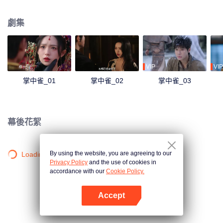
赫連錚而瘸了一條腿，多年後重聚，陌雨棠絕美戲妝之後卻藏著刺骨恨意……
劇集
VIP
VIP
掌中雀_01
掌中雀_02
掌中雀_03
幕後花絮
By using the website, you are agreeing to our
Loading…
Privacy Policy
and the use of cookies in
accordance with our
Cookie Policy.
Accept
打開App