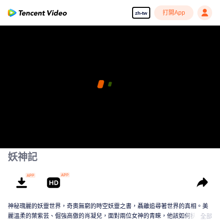
打開App
zh-tw
妖神記
神秘瑰麗的妖靈世界，奇奧無窮的時空妖靈之書，聶離追尋著世界的真相。美
麗溫柔的葉紫芸、倔強高傲的肖凝兒，面對兩位女神的青睞，他該如何抉擇？
全部