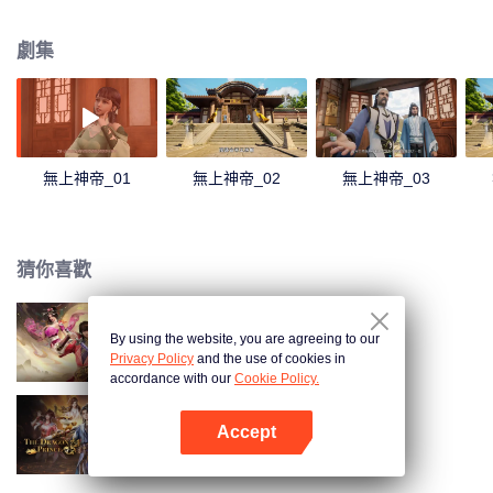
刁難，牧雲輕鬆的就化解了妙仙語的陷阱，並舉一反三的說出了更多的煉丹技
巧，讓門外的煉丹大師莫問賞識不已。回到家中，牧雲得知了要與秦家小姐秦
劇集
夢瑤結親的消息。秦夢瑤寒毒在身，活不過二十歲，結親不過是為了牧家和秦
家的利益。但在牧林辰的勸說下，牧雲以煉丹為條件，答應了這門親事。煉出
了淬骨丹，牧雲的修為有了第一次提升。莫問時常來找牧雲請教，而秦時雨一
直想請莫問來治療孫女秦夢瑤。莫問暗示讓牧雲一試，牧雲陰差陽錯下喚醒了
體內的誅仙圖，得知秦夢瑤體內的並非寒毒，而是冰凰神魄。牧雲治好了秦夢
瑤，冰凰神魄的力量使得秦夢瑤修為突飛猛進。在見識到了牧雲的能力後，秦
無上神帝_01
無上神帝_02
無上神帝_03
夢瑤對牧雲充滿了好奇和興趣，於是成為了北雲學院的導師。而追求秦夢瑤不
成的東方玉，嫉妒仇恨之心燃起，誓與牧雲勢不兩立。牧雲藉著誅仙圖突破修
為，去北雲山脈歷練，妙仙語執意同行，途中牧雲以一人之力獵殺十幾頭紫毛
獵狼，讓妙仙語十分震驚。而被人指派暗殺牧雲的柳山四煞一路尾隨，趁牧雲
猜你喜歡
脫力之機會，紛紛現身準備對牧雲下手。
By using the website, you are agreeing to our
武映三千道
Privacy Policy
and the use of cookies in
accordance with our
Cookie Policy.
Accept
元尊
打開App