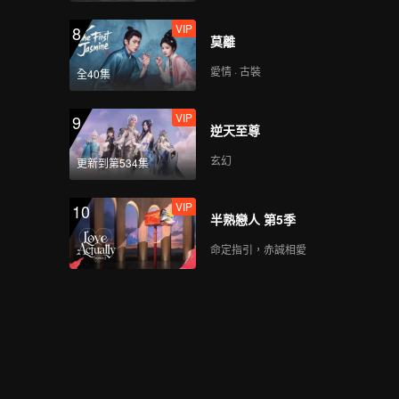
VIP
8
莫離
愛情 · 古裝
全40集
VIP
9
逆天至尊
玄幻
更新到第534集
VIP
10
半熟戀人 第5季
命定指引，赤誠相愛