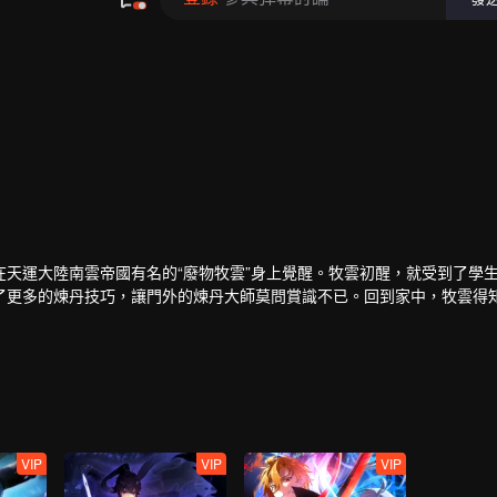
天運大陸南雲帝國有名的“廢物牧雲”身上覺醒。牧雲初醒，就受到了學
了更多的煉丹技巧，讓門外的煉丹大師莫問賞識不已。回到家中，牧雲得
不過是為了牧家和秦家的利益。但在牧林辰的勸說下，牧雲以煉丹為條件
找牧雲請教，而秦時雨一直想請莫問來治療孫女秦夢瑤。莫問暗示讓牧雲
是冰凰神魄。牧雲治好了秦夢瑤，冰凰神魄的力量使得秦夢瑤修為突飛猛
北雲學院的導師。而追求秦夢瑤不成的東方玉，嫉妒仇恨之心燃起，誓與
，途中牧雲以一人之力獵殺十幾頭紫毛獵狼，讓妙仙語十分震驚。而被人
下手。
VIP
VIP
VIP