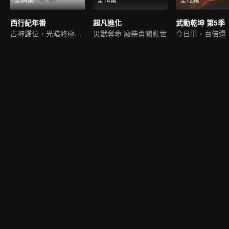
西行紀年番
超凡進化
武動乾坤 第5季
古神歸位，光暗終極一戰
災獸奪命 廢柴勇闖亂世
今日事，百倍還