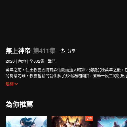
無上神帝
第411集
分享
2020
|
內地
|
全632集
|
戰鬥
萬年之前，仙王牧雲因持有誅仙圖而遭人暗算，殘魂沉睡萬年之後，在
的刻意刁難，牧雲輕鬆的就化解了妙仙語的陷阱，並舉一反三的說出
秦家小姐秦夢瑤結親的消息。秦夢瑤寒毒在身，活不過二十歲，結親
展開
這門親事。煉出了淬骨丹，牧雲的修為有了第一次提升。莫問時常來
雲陰差陽錯下喚醒了體內的誅仙圖，得知秦夢瑤體內的並非寒毒，而
識到了牧雲的能力後，秦夢瑤對牧雲充滿了好奇和興趣，於是成為了
為你推薦
兩立。牧雲藉著誅仙圖突破修為，去北雲山脈歷練，妙仙語執意同行
牧雲的柳山四煞一路尾隨，趁牧雲脫力之機會，紛紛現身準備對牧雲
VIP