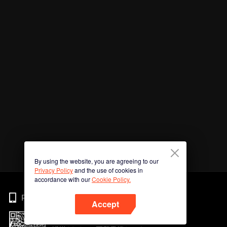
By using the website, you are agreeing to our
Privacy Policy
and the use of cookies in
accordance with our
Cookie Policy.
Phone
Accept