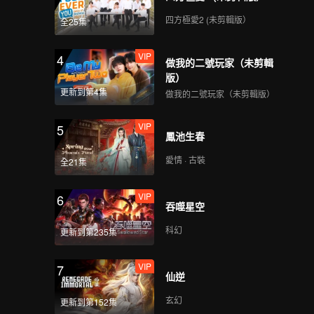
四方極愛2 (未剪輯版）
全25集
411
412
VIP
4
做我的二號玩家（未剪輯
413
414
版）
更新到第4集
做我的二號玩家（未剪輯版）
415
416
VIP
5
鳳池生春
愛情 · 古裝
全21集
417
418
VIP
6
吞噬星空
419
420
科幻
更新到第235集
VIP
7
仙逆
玄幻
更新到第152集