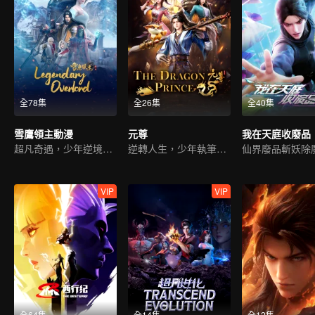
全78集
全26集
全40集
雪鷹領主動漫
元尊
我在天庭收廢品
超凡奇遇，少年逆境重生
逆轉人生，少年執筆破蒼穹
仙界廢品斬妖除
VIP
VIP
全64集
全14集
全12集