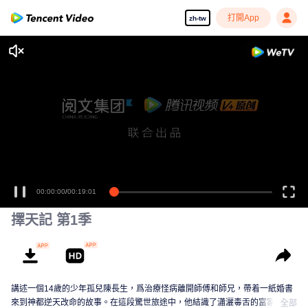
打開App
zh-tw
00:00:00
/
00:19:01
擇天記 第1季
講述一個14歲的少年孤兒陳長生，爲治療怪病離開師傅和師兄，帶着一紙婚書
來到神都逆天改命的故事。在這段驚世旅途中，他結識了瀟灑毒舌的富家公
全部